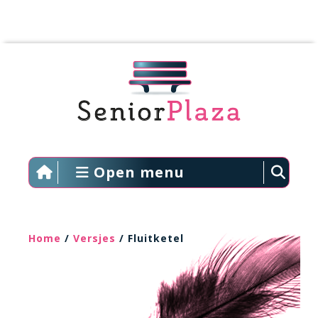
Open menu
Home
/
Versjes
/ Fluitketel