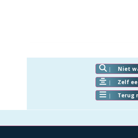
Niet w
Zelf e
Terug 