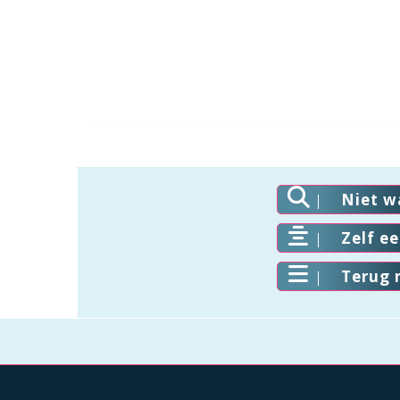
Niet w
Zelf e
Terug 