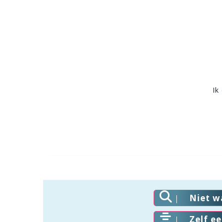
Ik
Niet w
Zelf e