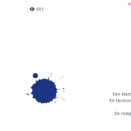
M
501
Een klei
En tersto
Ze roep: