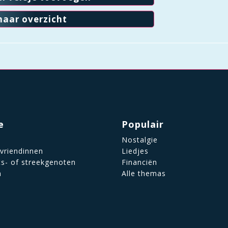
naar overzicht
e
Populair
Nostalgie
 vriendinnen
Liedjes
ts- of streekgenoten
Financiën
n
Alle themas