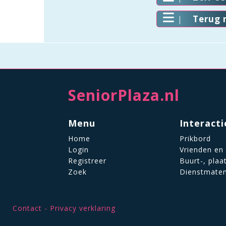
Terug 
SeniorPlaza.nl
Menu
Interacti
Home
Prikbord
Login
Vrienden en
Registreer
Buurt-, plaa
Zoek
Dienstmate
Contact
Privacy verklaring