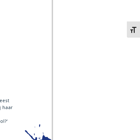
Kies 
eest
j haar
ol?’