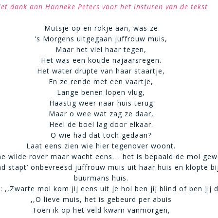
et dank aan Hanneke Peters voor het insturen van de tekst
Mutsje op en rokje aan, was ze
’s Morgens uitgegaan juffrouw muis,
Maar het viel haar tegen,
Het was een koude najaarsregen.
Het water drupte van haar staartje,
En ze rende met een vaartje,
Lange benen lopen vlug,
Haastig weer naar huis terug
Maar o wee wat zag ze daar,
Heel de boel lag door elkaar.
O wie had dat toch gedaan?
Laat eens zien wie hier tegenover woont.
ne wilde rover maar wacht eens…. het is bepaald de mol gew
nd stapt’ onbevreesd juffrouw muis uit haar huis en klopte bi
buurmans huis.
 ,,Zwarte mol kom jij eens uit je hol ben jij blind of ben jij d
,,O lieve muis, het is gebeurd per abuis
Toen ik op het veld kwam vanmorgen,