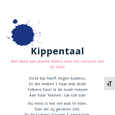
Kippentaal
Met dank aan Jeanne Albers voor het insturen van
de tekst
Onze kip heeft negen kuikens,
En die maken ’t haar wat druk!
Kies 
Telkens hoor ik de oude roepen
Aan haar’ kleinen: tuk-tuk-tuk!
Nu eens is het om wat te eten,
Dan als zij gevaren ziet;
En de kuikens hooren ’t aanstonds.