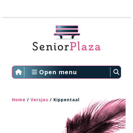
Open menu
Home
/
Versjes
/ Kippentaal