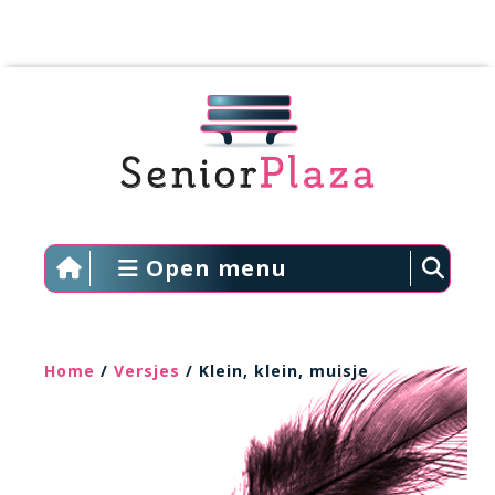
Open menu
Home
/
Versjes
/ Klein, klein, muisje