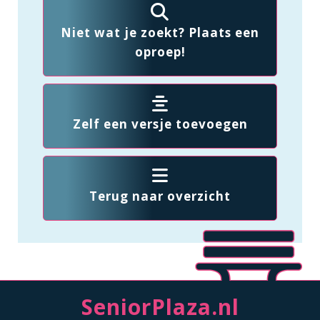
Niet wat je zoekt? Plaats een
oproep!
Zelf een versje toevoegen
Terug naar overzicht
SeniorPlaza.nl