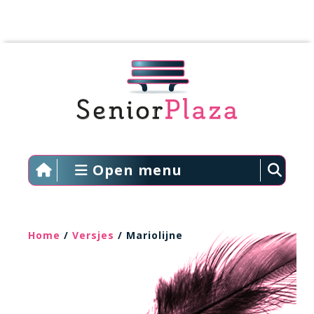
Open menu
Home
/
Versjes
/ Mariolijne