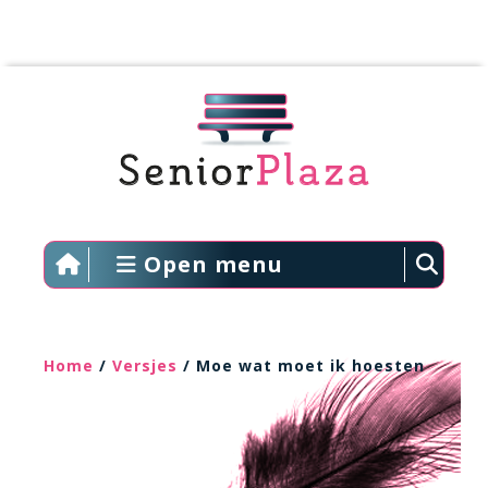
Open menu
Home
/
Versjes
/ Moe wat moet ik hoesten