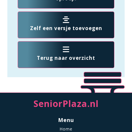
Zelf een versje toevoegen
Terug naar overzicht
SeniorPlaza.nl
Menu
Home