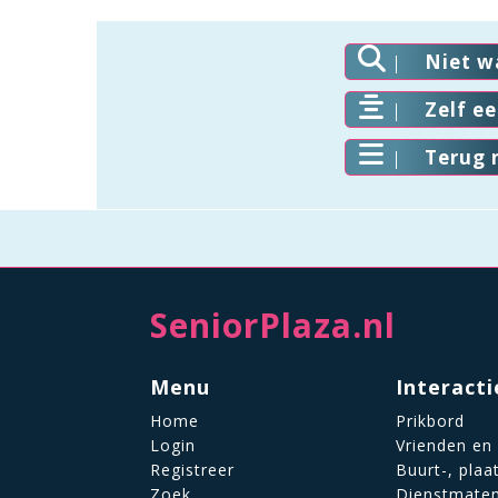
Niet w
Zelf e
Terug 
SeniorPlaza.nl
Menu
Interacti
Home
Prikbord
Login
Vrienden en
Registreer
Buurt-, plaa
Zoek
Dienstmate