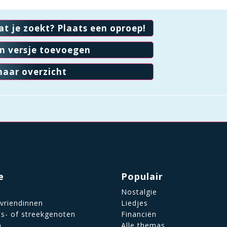
at je zoekt? Plaats een oproep!
en versje toevoegen
naar overzicht
e
Populair
Nostalgie
 vriendinnen
Liedjes
ts- of streekgenoten
Financiën
n
Alle themas