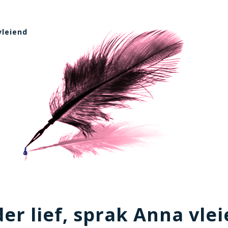
vleiend
er lief, sprak Anna vle