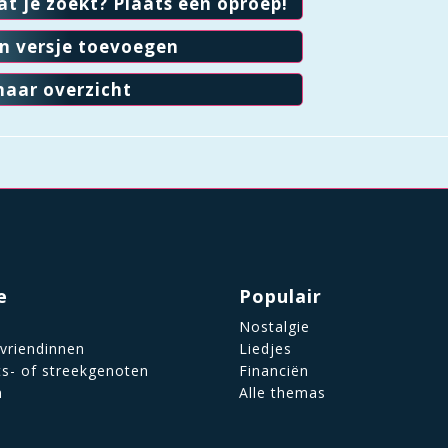
at je zoekt? Plaats een oproep!
en versje toevoegen
naar overzicht
e
Populair
Nostalgie
 vriendinnen
Liedjes
ts- of streekgenoten
Financiën
n
Alle themas