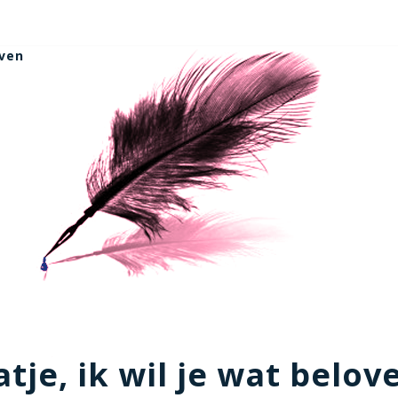
oven
tje, ik wil je wat belov