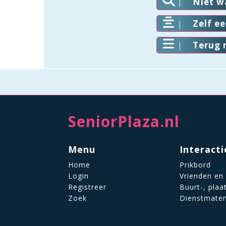
Niet w
Zelf e
Terug 
SeniorPlaza.nl
Menu
Interacti
Home
Prikbord
Login
Vrienden en
Registreer
Buurt-, plaa
Zoek
Dienstmate