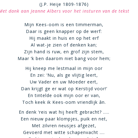
(J.P. Heije 1809-1876)
Met dank aan Jeanne Albers voor het insturen van de tekst
Mijn Kees-oom is een timmerman,
Daar is geen knapper op de werf:
Hij maakt in huis en op het erf
Al wat-je zien of denken kan;
Zijn hand is ruw, en grof zijn stem,
Maar ‘k ben daarom niet bang voor hem;
Hij kneep me lestmaal in mijn oor
En zei: ‘Nu, als ge vlijtig leert,
Uw Vader en uw Moeder eert,
Dan krijgt ge er wat op Kerstijd voor!’
En tintelde ook mijn oor er van,
Toch keek ik Kees-oom vriendlijk ân.
En denk ‘reis wat hij heeft gebracht? …..
Een nieuw paar klompjes, puik en net,
Met zilvren neusjes afgezet,
Gevoerd met witte schapenvacht ….