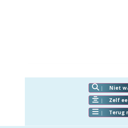
Niet w
Zelf e
Terug 