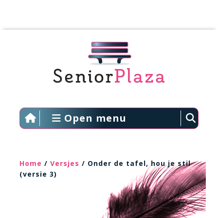
Open menu
Home
/
Versjes
/ Onder de tafel, hou je stil
(versie 3)