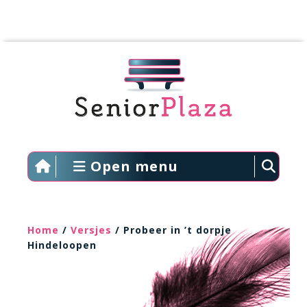
Open menu
Home
/
Versjes
/ Probeer in ’t dorpje
Hindeloopen