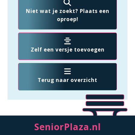
Niet wat je zoekt? Plaats een
oproep!
Zelf een versje toevoegen
Terug naar overzicht
SeniorPlaza.nl