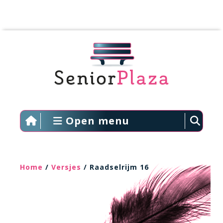
Open menu
Home
/
Versjes
/ Raadselrijm 16