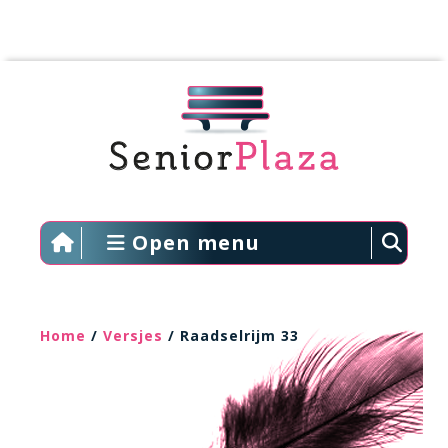
Open menu
Home
/
Versjes
/ Raadselrijm 33