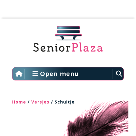
Open menu
Home
/
Versjes
/ Schuitje