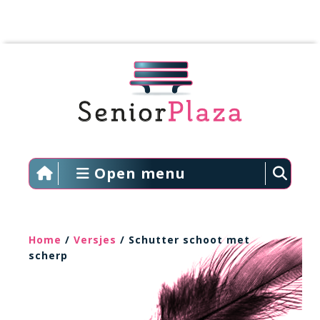
Open menu
Home
/
Versjes
/ Schutter schoot met
scherp