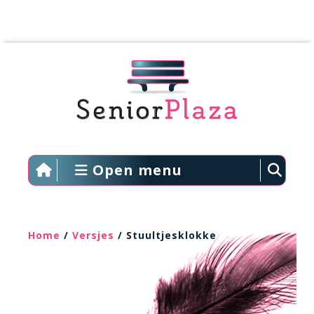
Open menu
Home
/
Versjes
/ Stuultjesklokke