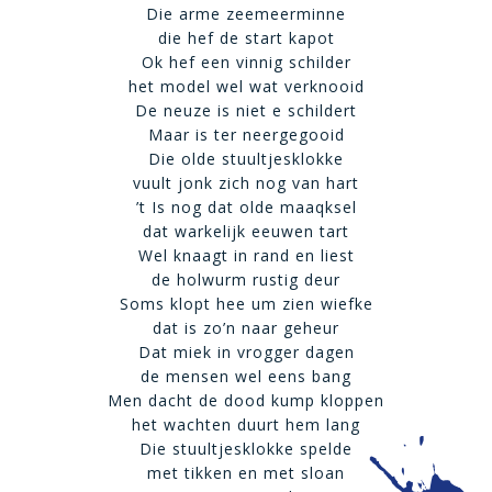
Die arme zeemeerminne
die hef de start kapot
Ok hef een vinnig schilder
het model wel wat verknooid
De neuze is niet e schildert
Maar is ter neergegooid
Die olde stuultjesklokke
vuult jonk zich nog van hart
’t Is nog dat olde maaqksel
dat warkelijk eeuwen tart
Wel knaagt in rand en liest
de holwurm rustig deur
Soms klopt hee um zien wiefke
dat is zo’n naar geheur
Dat miek in vrogger dagen
de mensen wel eens bang
Men dacht de dood kump kloppen
het wachten duurt hem lang
Die stuultjesklokke spelde
met tikken en met sloan