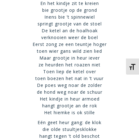
En het kindje zit te kreien
bie grootje op de grond
Inens bie ’t spinnewiel
springt grootje van de stoel
De ketel an de hoalhoak
verknooien weer de boel
Eerst zong ze een teuntje hoger
toen wier gans wild zien lied
Maar grootje in heur iever
ze heurden het roazen niet
Kies 
Toen liep de ketel over
toen boezen het nat in ’t vuur
De poes weg noar de zolder
de hond weg noar de schuur
Het kindje in heur armoed
hangt grootje an de rok
Het hiemke is ok stille
Eén geet heur gang: de klok
die olde stuultjesklokke
hangt tegen ’t old beschot