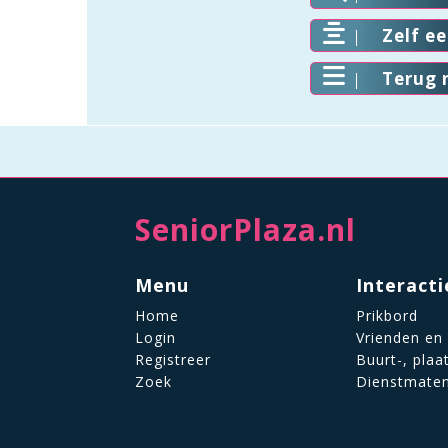
Zelf e
Terug 
SeniorPlaza.nl
Menu
Interacti
Home
Prikbord
Login
Vrienden en
Registreer
Buurt-, plaa
Zoek
Dienstmate