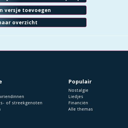
en versje toevoegen
naar overzicht
e
Populair
Nostalgie
 vriendinnen
Liedjes
ts- of streekgenoten
Financiën
n
Alle themas