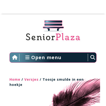
Open menu
Home
/
Versjes
/ Toosje smulde in een
hoekje