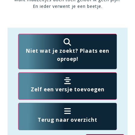
En ieder verwent je een beetje.
Niet wat je zoekt? Plaats een
oproep!
Zelf een versje toevoegen
Terug naar overzicht