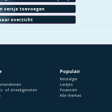
en versje toevoegen
naar overzicht
e
Populair
Nostalgie
 vriendinnen
Liedjes
ts- of streekgenoten
Financiën
n
Alle themas