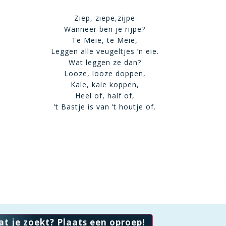
Ziep, ziepe,zijpe
Wanneer ben je rijpe?
Te Meie, te Meie,
Leggen alle veugeltjes ’n eie.
Wat leggen ze dan?
Looze, looze doppen,
Kale, kale koppen,
Heel of, half of,
’t Bastje is van ’t houtje of.
at je zoekt? Plaats een oproep!