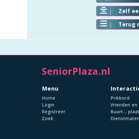
Zelf e
Terug 
SeniorPlaza.nl
Menu
Interacti
Home
Prikbord
Login
Vrienden en
Registreer
Buurt-, plaa
Zoek
Dienstmate