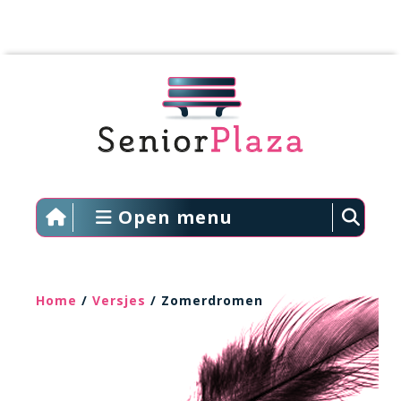
Open menu
Home
/
Versjes
/ Zomerdromen