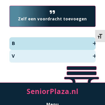
Zelf een voordracht toevoegen
Kies 
B
V
SeniorPlaza.nl
Menu