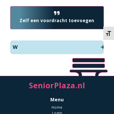
Zelf een voordracht toevoegen
Kies 
W
SeniorPlaza.nl
Menu
Home
Login