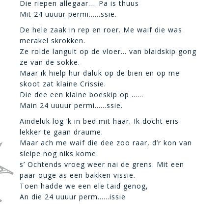
Die riepen allegaar…. Pa is thuus
Mit 24 uuuur permi……ssie.
De hele zaak in rep en roer. Me waif die was
merakel skrokken.
Ze rolde languit op de vloer… van blaidskip gong
ze van de sokke.
Maar ik hielp hur daluk op de bien en op me
skoot zat klaine Crissie.
Die dee een klaine boeskip op ……
Main 24 uuuur permi……ssie.
Aindeluk log ‘k in bed mit haar. Ik docht eris
lekker te gaan draume.
Maar ach me waif die dee zoo raar, d’r kon van
sleipe nog niks kome.
s’ Ochtends vroeg weer nai de grens. Mit een
paar ouge as een bakken vissie.
Toen hadde we een ele taid genog,
An die 24 uuuur perm……issie