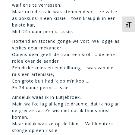
waif eris te verrassen.
Maar och de train was stempend vol .. ze zatte
as bokkuns in een kissie .. toen kraup ik in een
baiste kar,
Kies 
Met 24 uuuur permi……ssie.
Hortend en stotend gonge we vort. We logge as
verkes deur mekander.
Opiens deer geeft de train een stot …. de iene
rolde over de aander.
Een dikke knies en een ellboog … was van die
rais een arfenissie,
Een grote bult had ‘k op m’n kop …
En 24 uuuur permi……ssie.
Aindeluk waas ik in Lutjebroek.
Main waifke lag al lang te draume, dat ik nog an
de grenze zat. Ze wis niet dat ik thuus most
komen.
Maar daluk was ze op de bien … Vaif kleuters
stonge op een rissie.