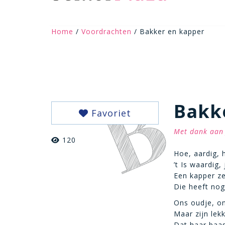
Home
/
Voordrachten
/ Bakker en kapper
Bakk
Favoriet
Met dank aan 
120
Hoe, aardig, 
’t Is waardig,
Een kapper ze
Die heeft nog
Ons oudje, on
Maar zijn lek
Dat haar baas