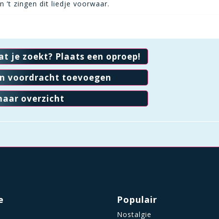
 ’t zingen dit liedje voorwaar.
at je zoekt? Plaats een oproep!
en voordracht toevoegen
naar overzicht
e
Populair
Nostalgie