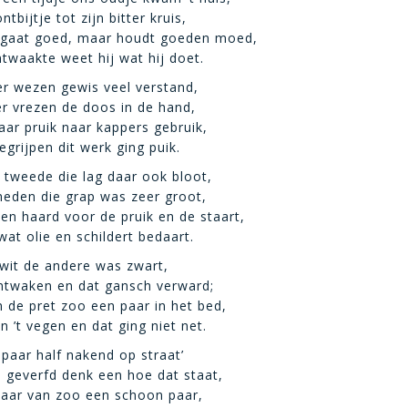
ntbijtje tot zijn bitter kruis,
 gaat goed, maar houdt goeden moed,
ntwaakte weet hij wat hij doet.
er wezen gewis veel verstand,
r vrezen de doos in de hand,
haar pruik naar kappers gebruik,
egrijpen dit werk ging puik.
e tweede die lag daar ook bloot,
neden die grap was zeer groot,
den haard voor de pruik en de staart,
at olie en schildert bedaart.
wit de andere was zwart,
ntwaken en dat gansch verward;
de pret zoo een paar in het bed,
n ’t vegen en dat ging niet net.
 paar half nakend op straat’
 geverfd denk een hoe dat staat,
aar van zoo een schoon paar,