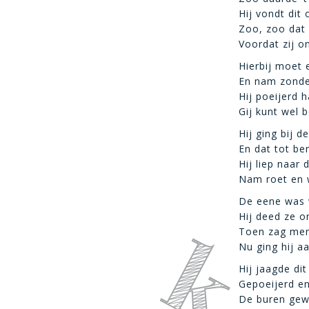
Hij vondt dit o
Zoo, zoo dat
Voordat zij o
Hierbij moet 
En nam zonde
Hij poeijerd 
Gij kunt wel b
Hij ging bij d
En dat tot be
Hij liep naar 
Nam roet en w
De eene was 
Hij deed ze o
Toen zag men 
Nu ging hij aa
Hij jaagde dit
Gepoeijerd en
De buren gew