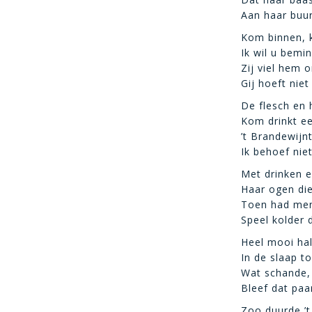
Aan haar buur
Kom binnen, k
Ik wil u bemin
Zij viel hem 
Gij hoeft nie
De flesch en 
Kom drinkt ee
’t Brandewijn
Ik behoef nie
Met drinken e
Haar ogen die
Toen had men
Speel kolder d
Heel mooi hal
In de slaap t
Wat schande, 
Bleef dat paa
Zoo duurde ’t