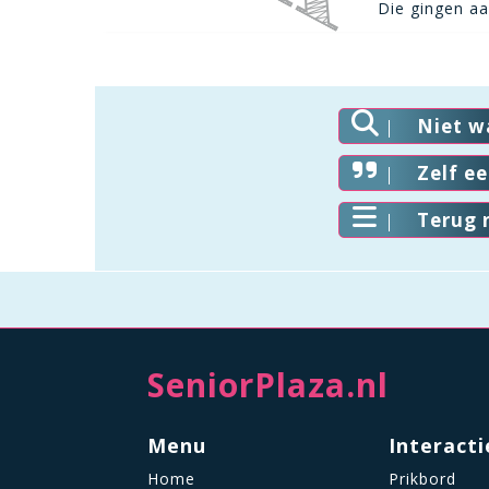
Die gingen aan
Niet w
Zelf e
Terug 
SeniorPlaza.nl
Menu
Interacti
Home
Prikbord