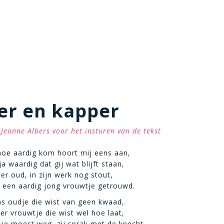
er en kapper
Jeanne Albers voor het insturen van de tekst
hoe aardig kom hoort mij eens aan,
 ja waardig dat gij wat blijft staan,
er oud, in zijn werk nog stout,
 een aardig jong vrouwtje getrouwd.
s oudje die wist van geen kwaad,
ker vrouwtje die wist wel hoe laat,
je moest weg, zij sprak met de knecht,