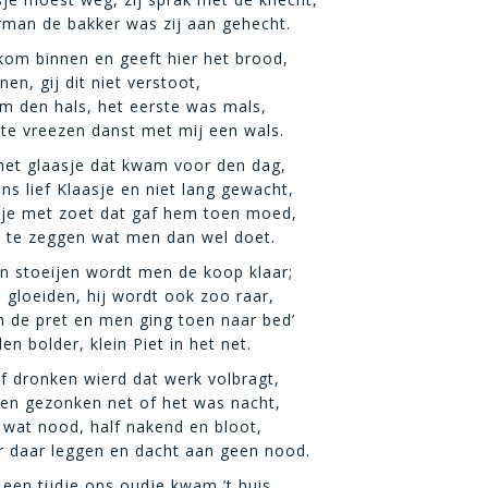
man de bakker was zij aan gehecht.
om binnen en geeft hier het brood,
nen, gij dit niet verstoot,
om den hals, het eerste was mals,
t te vreezen danst met mij een wals.
het glaasje dat kwam voor den dag,
ns lief Klaasje en niet lang gewacht,
tje met zoet dat gaf hem toen moed,
t te zeggen wat men dan wel doet.
n stoeijen wordt men de koop klaar;
 gloeiden, hij wordt ook zoo raar,
 de pret en men ging toen naar bed’
en bolder, klein Piet in het net.
f dronken wierd dat werk volbragt,
oen gezonken net of het was nacht,
wat nood, half nakend en bloot,
r daar leggen en dacht aan geen nood.
 een tijdje ons oudje kwam ’t huis,