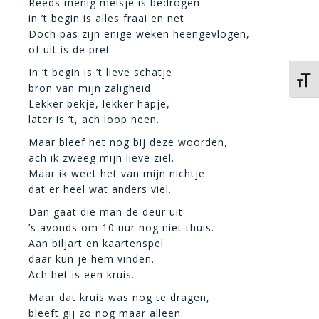
Reeds menig meisje is bedrogen
in ’t begin is alles fraai en net
Doch pas zijn enige weken heengevlogen,
of uit is de pret
In ’t begin is ’t lieve schatje
Kies 
bron van mijn zaligheid
Lekker bekje, lekker hapje,
later is ‘t, ach loop heen.
Maar bleef het nog bij deze woorden,
ach ik zweeg mijn lieve ziel.
Maar ik weet het van mijn nichtje
dat er heel wat anders viel.
Dan gaat die man de deur uit
’s avonds om 10 uur nog niet thuis.
Aan biljart en kaartenspel
daar kun je hem vinden.
Ach het is een kruis.
Maar dat kruis was nog te dragen,
bleeft gij zo nog maar alleen.