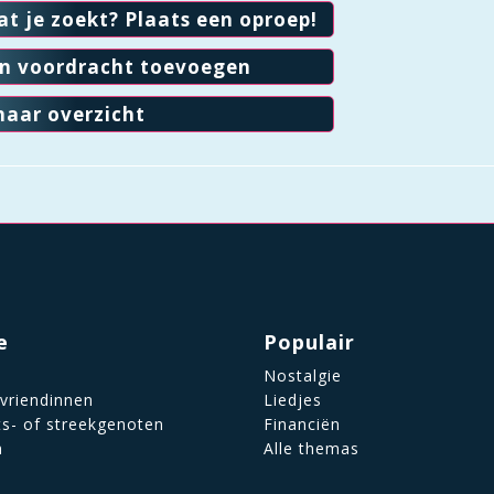
at je zoekt? Plaats een oproep!
en voordracht toevoegen
naar overzicht
e
Populair
Nostalgie
 vriendinnen
Liedjes
ts- of streekgenoten
Financiën
n
Alle themas