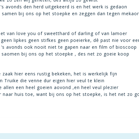
s ’s avonds den herd uitgekeerd is en het werk is gedaon
j samen bij ons op het stoepke en zeggen dan tegen mekaor
iet van love you of sweetthard of darling of van lamoer
 geen lipkes geen stifkes geen poeierke, dê past nie voor ee
s ’s avonds ook nooit niet te gapen naar en film of bioscoop
n saomen bij ons op het stoepke , des net zo goeie koop
zaak hier eens rustig bekeken, het is werkelijk fijn
 Truike die venne dur eigen hier veul te klein
 allen een heel goeien aovond ,en heel veul plezier
 naar huis toe, want bij ons op het stoepke, is het net zo g