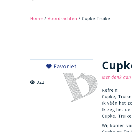
Home
/
Voordrachten
/ Cupke Truike
Cupk
Favoriet
Met dank aan 
322
Refrein:
Cupke, Truike
Ik vêên het zo
Ik zeg het oe
Cupke, Truike
Wij komen va
Cupke en Trui