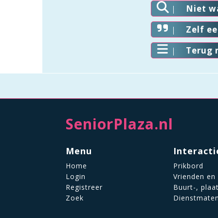
Niet w
Zelf e
Terug 
SeniorPlaza.nl
Menu
Interacti
Home
Prikbord
Login
Vrienden en
Registreer
Buurt-, plaa
Zoek
Dienstmate