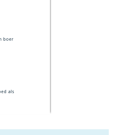
n boer
oed als