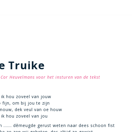
e Truike
Cor Heuvelmans voor het insturen van de tekst
 ik hou zoveel van jouw
 fijn, om bij jou te zijn
 nouw, dek veul van oe houw
 ik hou zoveel van jou
n ……. dêmeugde gerust weten naar dees schoon fist
ke zo zen wij geheten, des altijd zo gewist