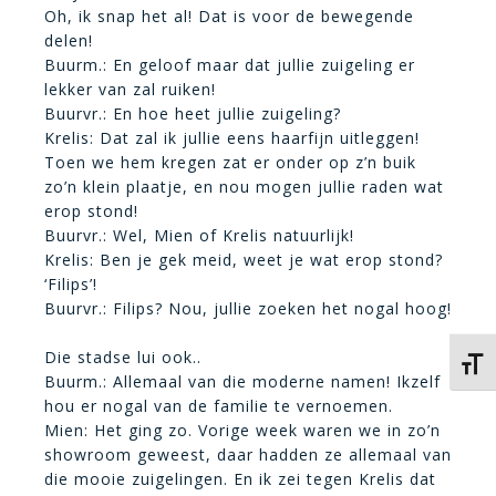
Oh, ik snap het al! Dat is voor de bewegende
delen!
Buurm.: En geloof maar dat jullie zuigeling er
lekker van zal ruiken!
Buurvr.: En hoe heet jullie zuigeling?
Krelis: Dat zal ik jullie eens haarfijn uitleggen!
Toen we hem kregen zat er onder op z’n buik
zo’n klein plaatje, en nou mogen jullie raden wat
erop stond!
Buurvr.: Wel, Mien of Krelis natuurlijk!
Krelis: Ben je gek meid, weet je wat erop stond?
‘Filips’!
Buurvr.: Filips? Nou, jullie zoeken het nogal hoog!
Die stadse lui ook..
Kies 
Buurm.: Allemaal van die moderne namen! Ikzelf
hou er nogal van de familie te vernoemen.
Mien: Het ging zo. Vorige week waren we in zo’n
showroom geweest, daar hadden ze allemaal van
die mooie zuigelingen. En ik zei tegen Krelis dat