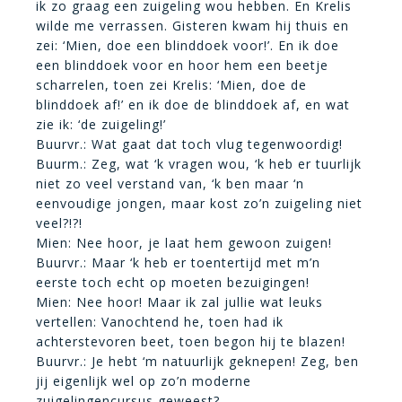
ik zo graag een zuigeling wou hebben. En Krelis
wilde me verrassen. Gisteren kwam hij thuis en
zei: ‘Mien, doe een blinddoek voor!’. En ik doe
een blinddoek voor en hoor hem een beetje
scharrelen, toen zei Krelis: ‘Mien, doe de
blinddoek af!’ en ik doe de blinddoek af, en wat
zie ik: ‘de zuigeling!’
Buurvr.: Wat gaat dat toch vlug tegenwoordig!
Buurm.: Zeg, wat ‘k vragen wou, ‘k heb er tuurlijk
niet zo veel verstand van, ‘k ben maar ‘n
eenvoudige jongen, maar kost zo’n zuigeling niet
veel?!?!
Mien: Nee hoor, je laat hem gewoon zuigen!
Buurvr.: Maar ‘k heb er toentertijd met m’n
eerste toch echt op moeten bezuigingen!
Mien: Nee hoor! Maar ik zal jullie wat leuks
vertellen: Vanochtend he, toen had ik
achterstevoren beet, toen begon hij te blazen!
Buurvr.: Je hebt ‘m natuurlijk geknepen! Zeg,
ben
jij eigenlijk wel op zo’n moderne
zuigelingencursus geweest?