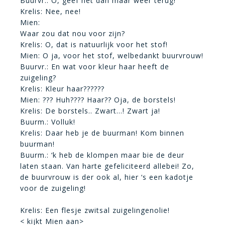
Buurvr.: O, geef het dan maar weer terug!
Krelis: Nee, nee!
Mien:
Waar zou dat nou voor zijn?
Krelis: O, dat is natuurlijk voor het stof!
Mien: O ja, voor het stof, welbedankt buurvrouw!
Buurvr.: En wat voor kleur haar heeft de
zuigeling?
Krelis: Kleur haar??????
Mien: ??? Huh???? Haar?? Oja, de borstels!
Krelis: De borstels.. Zwart…! Zwart ja!
Buurm.: Volluk!
Krelis: Daar heb je de buurman! Kom binnen
buurman!
Buurm.: ‘k heb de klompen maar bie de deur
laten staan. Van harte gefeliciteerd allebei! Zo,
de buurvrouw is der ook al, hier ‘s een kadotje
voor de zuigeling!
Krelis:
Een flesje zwitsal zuigelingenolie!
< kijkt Mien aan>