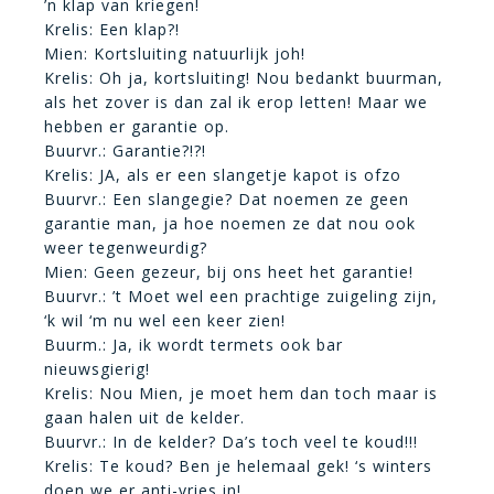
’n klap van kriegen!
Krelis: Een klap?!
Mien: Kortsluiting natuurlijk joh!
Krelis: Oh ja, kortsluiting! Nou bedankt buurman,
als het zover is dan zal ik erop letten! Maar we
hebben er garantie op.
Buurvr.: Garantie?!?!
Krelis: JA, als er een slangetje kapot is ofzo
Buurvr.: Een slangegie? Dat noemen ze geen
garantie man, ja hoe noemen ze dat nou ook
weer tegenweurdig?
Mien: Geen gezeur, bij ons heet het garantie!
Buurvr.: ’t Moet wel een prachtige zuigeling zijn,
‘k wil ‘m nu wel een keer zien!
Buurm.: Ja, ik wordt termets ook bar
nieuwsgierig!
Krelis: Nou Mien, je moet hem dan toch maar is
gaan halen uit de kelder.
Buurvr.: In de kelder? Da’s toch veel te koud!!!
Krelis: Te koud? Ben je helemaal gek! ‘s winters
doen we er anti-vries in!