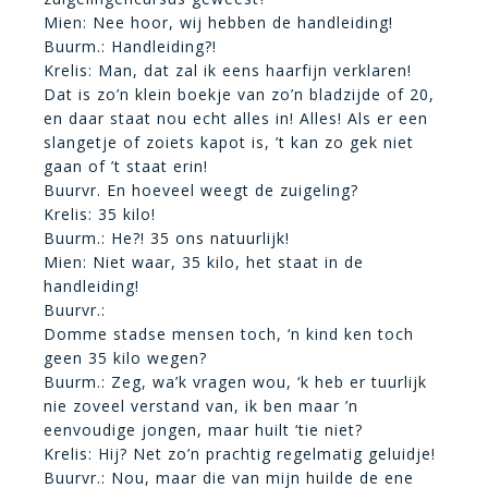
Mien: Nee hoor, wij hebben de handleiding!
Buurm.: Handleiding?!
Krelis: Man, dat zal ik eens haarfijn verklaren!
Dat is zo’n klein boekje van zo’n bladzijde of 20,
en daar staat nou echt alles in! Alles! Als er een
slangetje of zoiets kapot is, ’t kan zo gek niet
gaan of ’t staat erin!
Buurvr. En hoeveel weegt de zuigeling?
Krelis: 35 kilo!
Buurm.: He?! 35 ons natuurlijk!
Mien: Niet waar, 35 kilo, het staat in de
handleiding!
Buurvr.:
Domme stadse mensen toch, ‘n kind ken toch
geen 35 kilo wegen?
Buurm.: Zeg, wa’k vragen wou, ‘k heb er tuurlijk
nie zoveel verstand van, ik ben maar ’n
eenvoudige jongen, maar huilt ‘tie niet?
Krelis: Hij? Net zo’n prachtig regelmatig geluidje!
Buurvr.: Nou, maar die van mijn huilde de ene