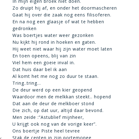
In mijn eigen broek niet doen.
Zo druipt hij af, en onder het doormascheren
Gaat hij over die zaak nog eens filisoferen.
En na nog een glaasje of wat te hebben
gedronken
Was boertjes water weer gezonken
Nu kijkt hij rond in hoeken en gaten.
Hij weet niet waar hij zijn water moet laten
En toen opeens, blij van zin
Viel hem een goeie inval in.
Dat huis daar bel ik aan
Al komt het me nog zo duur te staan.
Tring..tring…
De deur werd op een kier geopend
Waardoor men de melkkan steekt.. hopend
Dat aan de deur de melkboer stond
Die zich, op dat uur, altijd daar bevond.
Men zeide :”Astublief mijnheer,
U krijgt ook nog van de vorige keer”.
Ons boertje Piste heel tevree
Stak de centen in zijn portemonee