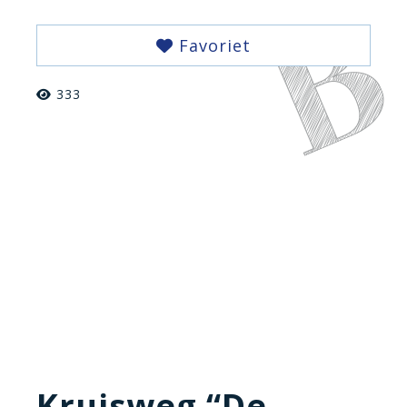
Favoriet
333
Kruisweg “De