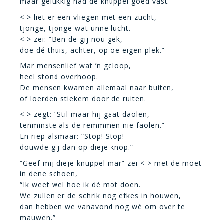
maar gelukkig had de knuppel goed vast.
< > liet er een vliegen met een zucht,
tjonge, tjonge wat unne lucht.
< > zei: “Ben de gij nou gek,
doe dé thuis, achter, op oe eigen plek.”
Mar mensenlief wat ’n geloop,
heel stond overhoop.
De mensen kwamen allemaal naar buiten,
of loerden stiekem door de ruiten.
< > zegt: “Stil maar hij gaat daolen,
tenminste als de remmmen nie faolen.”
En riep alsmaar: “Stop! Stop!
douwde gij dan op dieje knop.”
“Geef mij dieje knuppel mar” zei < > met de moet
in dene schoen,
“Ik weet wel hoe ik dé mot doen.
We zullen er de schrik nog efkes in houwen,
dan hebben we vanavond nog wé om over te
mauwen.”