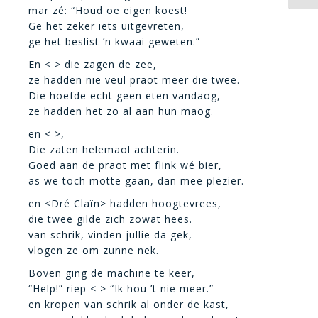
mar zé: “Houd oe eigen koest!
Ge het zeker iets uitgevreten,
ge het beslist ’n kwaai geweten.”
En < > die zagen de zee,
ze hadden nie veul praot meer die twee.
Die hoefde echt geen eten vandaog,
ze hadden het zo al aan hun maog.
en < >,
Die zaten helemaol achterin.
Goed aan de praot met flink wé bier,
as we toch motte gaan, dan mee plezier.
en <Dré Claïn> hadden hoogtevrees,
die twee gilde zich zowat hees.
van schrik, vinden jullie da gek,
vlogen ze om zunne nek.
Boven ging de machine te keer,
“Help!” riep < > “Ik hou ’t nie meer.”
en kropen van schrik al onder de kast,