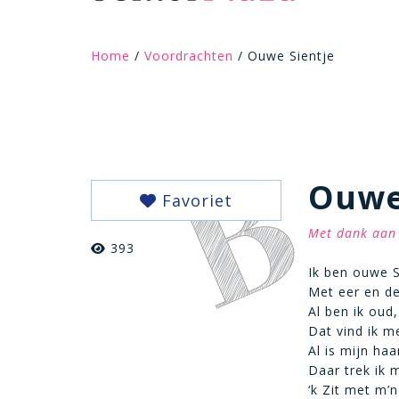
Home
/
Voordrachten
/ Ouwe Sientje
Ouwe
Favoriet
Met dank aan 
393
Ik ben ouwe Si
Met eer en de
Al ben ik oud,
Dat vind ik m
Al is mijn haa
Daar trek ik 
‘k Zit met m’