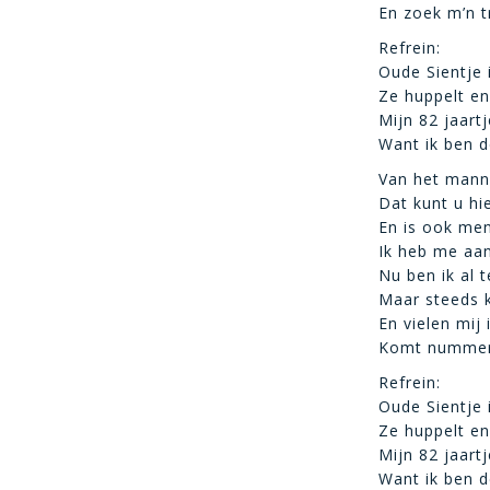
En zoek m’n t
Refrein:
Oude Sientje 
Ze huppelt en
Mijn 82 jaartj
Want ik ben de
Van het manne
Dat kunt u hi
En is ook me
Ik heb me aan
Nu ben ik al 
Maar steeds k
En vielen mij
Komt nummer 6
Refrein:
Oude Sientje 
Ze huppelt en
Mijn 82 jaartj
Want ik ben de