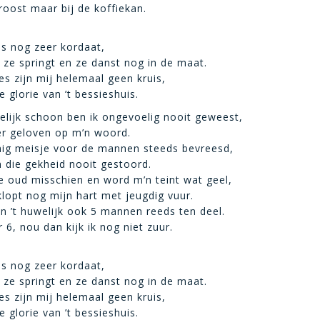
roost maar bij de koffiekan.
is nog zeer kordaat,
 ze springt en ze danst nog in de maat.
es zijn mij helemaal geen kruis,
 glorie van ’t bessieshuis.
lijk schoon ben ik ongevoelig nooit geweest,
er geloven op m’n woord.
nig meisje voor de mannen steeds bevreesd,
 die gekheid nooit gestoord.
te oud misschien en word m’n teint wat geel,
lopt nog mijn hart met jeugdig vuur.
 in ’t huwelijk ook 5 mannen reeds ten deel.
, nou dan kijk ik nog niet zuur.
is nog zeer kordaat,
 ze springt en ze danst nog in de maat.
es zijn mij helemaal geen kruis,
 glorie van ’t bessieshuis.