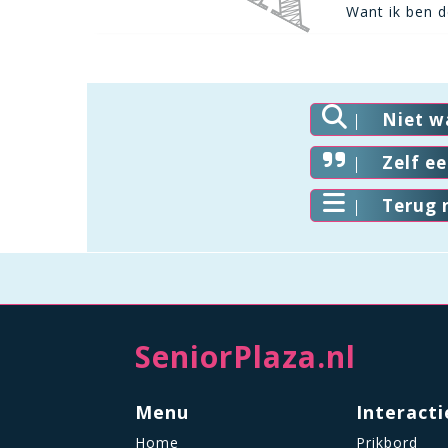
Want ik ben de
Niet w
Zelf e
Terug 
SeniorPlaza.nl
Menu
Interacti
Home
Prikbord