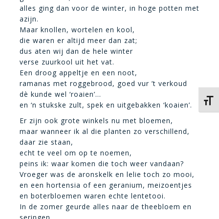
alles ging dan voor de winter, in hoge potten met
azijn.
Maar knollen, wortelen en kool,
die waren er altijd meer dan zat;
dus aten wij dan de hele winter
verse zuurkool uit het vat.
Een droog appeltje en een noot,
ramanas met roggebrood, goed vur ’t verkoud
dè kunde wel ‘roaien’…
Kies 
en ‘n stukske zult, spek en uitgebakken ‘koaien’.
Er zijn ook grote winkels nu met bloemen,
maar wanneer ik al die planten zo verschillend,
daar zie staan,
echt te veel om op te noemen,
peins ik: waar komen die toch weer vandaan?
Vroeger was de aronskelk en lelie toch zo mooi,
en een hortensia of een geranium, meizoentjes
en boterbloemen waren echte lentetooi.
In de zomer geurde alles naar de theebloem en
seringen,