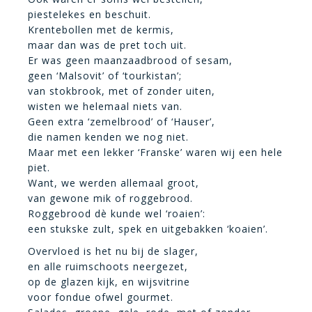
piestelekes en beschuit.
Krentebollen met de kermis,
maar dan was de pret toch uit.
Er was geen maanzaadbrood of sesam,
geen ‘Malsovit’ of ‘tourkistan’;
van stokbrook, met of zonder uiten,
wisten we helemaal niets van.
Geen extra ‘zemelbrood’ of ‘Hauser’,
die namen kenden we nog niet.
Maar met een lekker ‘Franske’ waren wij een hele
piet.
Want, we werden allemaal groot,
van gewone mik of roggebrood.
Roggebrood dè kunde wel ‘roaien’:
een stukske zult, spek en uitgebakken ‘koaien’.
Overvloed is het nu bij de slager,
en alle ruimschoots neergezet,
op de glazen kijk, en wijsvitrine
voor fondue ofwel gourmet.