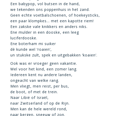
Een babypop, vol butsen in de hand,
we tekenden ons poppenhuis in het zand.
Geen echte voetbalschoenen, of hoekeysticks,
een paar klompkes… met een kapotte riem!
Een zakske vale knikkers en anders niks.
Ene mulder in een dooske, een leeg
luciferdooske.
Ene boterham mi suiker
dè kunde wel ‘roaien’,
un stukske zult, spek en uitgebakken ‘koaien’.
Ook was er vroeger geen vakantie.
Wel voor het kind, een zomer lang.
Iedereen kent nu andere landen,
ongeacht van welke rang.
Men vliegt, men reist, per bus,
de boot, of met de trein.
Naar Libië of Israël,
naar Zwitserland of op de Rijn.
Men kan de hele wereld rond,
naar bergen, sneeuw of zon.