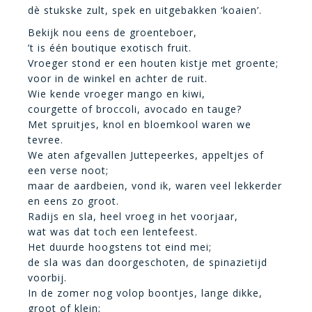
dè stukske zult, spek en uitgebakken ‘koaien’.
Bekijk nou eens de groenteboer,
’t is één boutique exotisch fruit.
Vroeger stond er een houten kistje met groente;
voor in de winkel en achter de ruit.
Wie kende vroeger mango en kiwi,
courgette of broccoli, avocado en tauge?
Met spruitjes, knol en bloemkool waren we
tevree.
We aten afgevallen Juttepeerkes, appeltjes of
een verse noot;
maar de aardbeien, vond ik, waren veel lekkerder
en eens zo groot.
Radijs en sla, heel vroeg in het voorjaar,
wat was dat toch een lentefeest.
Het duurde hoogstens tot eind mei;
de sla was dan doorgeschoten, de spinazietijd
voorbij.
In de zomer nog volop boontjes, lange dikke,
groot of klein;