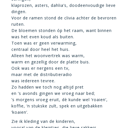
klaprozen, asters, dahlia’s, doodeenvoudige lieve
dingen.
Voor de ramen stond de clivia achter de bevroren
ruiten.
De bloemen stonden óp het raam, want binnen
was het even koud als buiten.
Toen was er geen verwarming,
centraal door heel het huis.
Alleen het woonvertrek was warm,
warm en gezellig door de platte buis.
Ook was er nergens een tv,
maar met de distributieradio
was iedereen tevree.
Zo hadden we toch nog altijd pret
en ’s avonds gingen we vroeg naar bed;
’s morgens vroeg eruit, dè kunde wel ‘roaien’,
koffie, ‘n stukske zult, spek en uitgebakken
‘koaien’.
Zie ik kleding van de kinderen,
vooral van de kleintjes, die lieve rakkers,