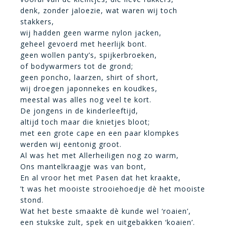
denk, zonder jaloezie, wat waren wij toch
stakkers,
wij hadden geen warme nylon jacken,
geheel gevoerd met heerlijk bont.
geen wollen panty’s, spijkerbroeken,
of bodywarmers tot de grond;
geen poncho, laarzen, shirt of short,
wij droegen japonnekes en koudkes,
meestal was alles nog veel te kort.
De jongens in de kinderleeftijd,
altijd toch maar die knietjes bloot;
met een grote cape en een paar klompkes
werden wij eentonig groot.
Al was het met Allerheiligen nog zo warm,
Ons mantelkraagje was van bont,
En al vroor het met Pasen dat het kraakte,
’t was het mooiste strooiehoedje dè het mooiste
stond.
Wat het beste smaakte dè kunde wel ‘roaien’,
een stukske zult, spek en uitgebakken ‘koaien’.