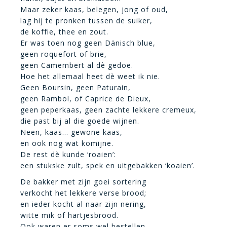
Maar zeker kaas, belegen, jong of oud,
lag hij te pronken tussen de suiker,
de koffie, thee en zout.
Er was toen nog geen Dänisch blue,
geen roquefort of brie,
geen Camembert al dè gedoe.
Hoe het allemaal heet dè weet ik nie.
Geen Boursin, geen Paturain,
geen Rambol, of Caprice de Dieux,
geen peperkaas, geen zachte lekkere cremeux,
die past bij al die goede wijnen.
Neen, kaas… gewone kaas,
en ook nog wat komijne.
De rest dè kunde ‘roaien’:
een stukske zult, spek en uitgebakken ‘koaien’.
De bakker met zijn goei sortering
verkocht het lekkere verse brood;
en ieder kocht al naar zijn nering,
witte mik of hartjesbrood.
Ook waren er soms wel bestellen,