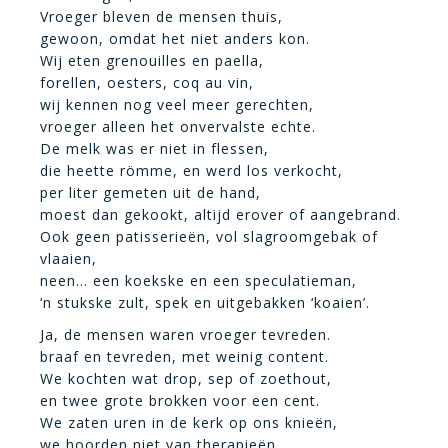
Vroeger bleven de mensen thuis,
gewoon, omdat het niet anders kon.
Wij eten grenouilles en paella,
forellen, oesters, coq au vin,
wij kennen nog veel meer gerechten,
vroeger alleen het onvervalste echte.
De melk was er niet in flessen,
die heette römme, en werd los verkocht,
per liter gemeten uit de hand,
moest dan gekookt, altijd erover of aangebrand.
Ook geen patisserieën, vol slagroomgebak of
vlaaien,
neen… een koekske en een speculatieman,
‘n stukske zult, spek en uitgebakken ‘koaien’.
Ja, de mensen waren vroeger tevreden.
braaf en tevreden, met weinig content.
We kochten wat drop, sep of zoethout,
en twee grote brokken voor een cent.
We zaten uren in de kerk op ons knieën,
we hoorden niet van therapieën.