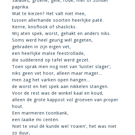
Salades, groene, gele, rode, met of zonder
paprika.
Wat te kiezen? Het valt niet mee,
tussen allerhande soorten heerlijke paté.
Kerrie, knoflook of shaslicks.
Wij aten spek, worst, gehakt en anders niks.
Soms werd heel geurig wél gegeten,
gebraden in zijn eigen vet,
een heerlijke malse feestrollade,
die sudderend op tafel werd gezet.
Toen sprak men nog niet van ‘luister slager’,
niks geen vet hoor, alleen maar mager…
men zag het varken open hangen…
de worst en het spek aan nikkelen stangen.
Voor de rest was de winkel kaal en koud,
alleen de grote kappost vol groeven van proper
hout.
Een marmeren toonbank,
een laaike mi centen.
Niet te veul dè kunde wel ‘roaien’, het was niet
zo duur,