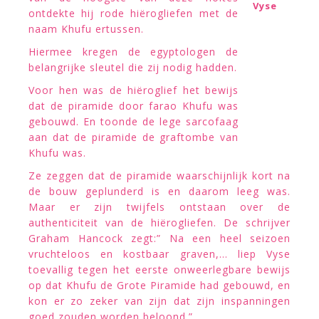
Vyse
ontdekte hij rode hiërogliefen met de
naam Khufu ertussen.
Hiermee kregen de egyptologen de
belangrijke sleutel die zij nodig hadden.
Voor hen was de hiëroglief het bewijs
dat de piramide door farao Khufu was
gebouwd. En toonde de lege sarcofaag
aan dat de piramide de graftombe van
Khufu was.
Ze zeggen dat de piramide waarschijnlijk kort na
de bouw geplunderd is en daarom leeg was.
Maar er zijn twijfels ontstaan over de
authenticiteit van de hiërogliefen. De schrijver
Graham Hancock zegt:” Na een heel seizoen
vruchteloos en kostbaar graven,… liep Vyse
toevallig tegen het eerste onweerlegbare bewijs
op dat Khufu de Grote Piramide had gebouwd, en
kon er zo zeker van zijn dat zijn inspanningen
goed zouden worden beloond.”