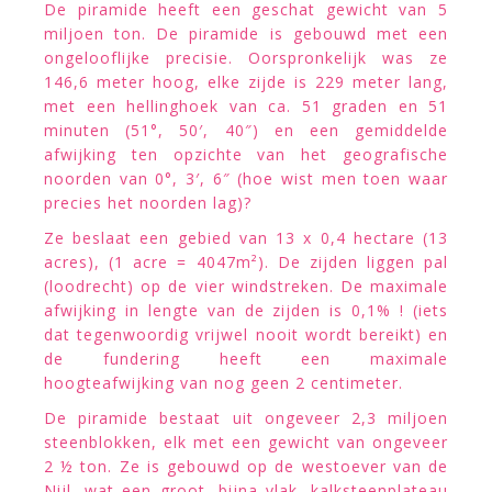
De piramide heeft een geschat gewicht van 5
miljoen ton. De piramide is gebouwd met een
ongelooflijke precisie. Oorspronkelijk was ze
146,6 meter hoog, elke zijde is 229 meter lang,
met een hellinghoek van ca. 51 graden en 51
minuten (51°, 50′, 40″) en een gemiddelde
afwijking ten opzichte van het geografische
noorden van 0°, 3′, 6″ (hoe wist men toen waar
precies het noorden lag)?
Ze beslaat een gebied van 13 x 0,4 hectare (13
acres), (1 acre = 4047m²). De zijden liggen pal
(loodrecht) op de vier windstreken. De maximale
afwijking in lengte van de zijden is 0,1% ! (iets
dat tegenwoordig vrijwel nooit wordt bereikt) en
de fundering heeft een maximale
hoogteafwijking van nog geen 2 centimeter.
De piramide bestaat uit ongeveer 2,3 miljoen
steenblokken, elk met een gewicht van ongeveer
2 ½ ton. Ze is gebouwd op de westoever van de
Nijl, wat een groot, bijna vlak, kalksteenplateau