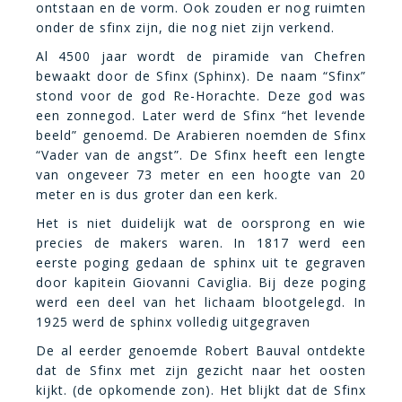
ontstaan en de vorm. Ook zouden er nog ruimten
onder de sfinx zijn, die nog niet zijn verkend.
Al 4500 jaar wordt de piramide van Chefren
bewaakt door de Sfinx (Sphinx). De naam “Sfinx”
stond voor de god Re-Horachte. Deze god was
een zonnegod. Later werd de Sfinx “het levende
beeld” genoemd. De Arabieren noemden de Sfinx
“Vader van de angst”. De Sfinx heeft een lengte
van ongeveer 73 meter en een hoogte van 20
meter en is dus groter dan een kerk.
Het is niet duidelijk wat de oorsprong en wie
precies de makers waren. In 1817 werd een
eerste poging gedaan de sphinx uit te gegraven
door kapitein Giovanni Caviglia. Bij deze poging
werd een deel van het lichaam blootgelegd. In
1925 werd de sphinx volledig uitgegraven
De al eerder genoemde Robert Bauval ontdekte
dat de Sfinx met zijn gezicht naar het oosten
kijkt. (de opkomende zon). Het blijkt dat de Sfinx