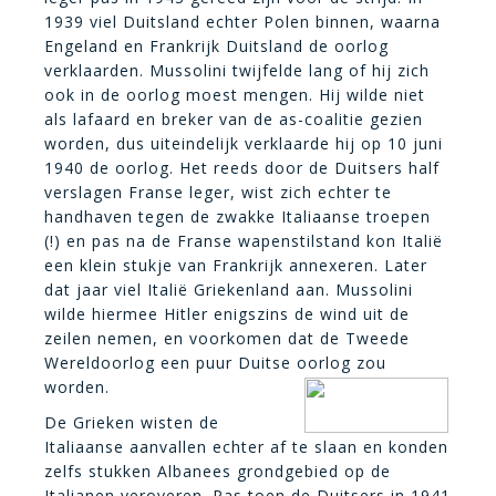
1939 viel Duitsland echter Polen binnen, waarna
Engeland en Frankrijk Duitsland de oorlog
verklaarden. Mussolini twijfelde lang of hij zich
ook in de oorlog moest mengen. Hij wilde niet
als lafaard en breker van de as-coalitie gezien
worden, dus uiteindelijk verklaarde hij op 10 juni
1940 de oorlog. Het reeds door de Duitsers half
verslagen Franse leger, wist zich echter te
handhaven tegen de zwakke Italiaanse troepen
(!) en pas na de Franse wapenstilstand kon Italië
een klein stukje van Frankrijk annexeren. Later
dat jaar viel Italië Griekenland aan. Mussolini
wilde hiermee Hitler enigszins de wind uit de
zeilen nemen, en voorkomen dat de Tweede
Wereldoorlog een puur Duitse oorlog zou
worden.
De Grieken wisten de
Italiaanse aanvallen echter af te slaan en konden
zelfs stukken Albanees grondgebied op de
Italianen veroveren. Pas toen de Duitsers in 1941