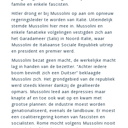
familie en enkele fascisten.
Hitler drong er bij Mussolini op aan om opnieuw
regeringsleider te worden van Italië. Uiteindelijk
stemde Mussolini hier mee in. Mussolini en
enkele fanatieke volgelingen vestigden zich aan
het Garadameer (Sal
in Noord-Italië, waar
ò)
Mussolini de Italiaanse Sociale Republiek uitriep
en president en premier werd.
Mussolini bezat geen macht, de werkelijke macht
lag in handen van de bezetter. “Achter iedere
boom bevindt zich een Duitser” beklaagde
Mussolini zich. Het grondgebied van de republiek
werd steeds kleiner dankzij de geallieerde
opmars. Mussolini leed aan depressies maar
knapte af en toe ook wat op en kwam met
grootse plannen: de industrie moest worden
genationaliseerd, evenals de landbouw. Er moest
een coalitieregering komen van fascisten en
socialisten. Rome mocht volgens Mussolini nooit