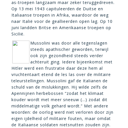
as-troepen langzaam maar zeker teruggedreven.
Op 13 mei 1943 capituleerden de Duitse en
Italiaanse troepen in Afrika, waardoor de weg
naar Italië voor de geallieerden open lag. Op 10
juni landden Britse en Amerikaanse troepen op
Sicilië.
Mussolini was door alle tegenslagen
steeds apathischer geworden, terwijl
ook zijn gezondheid steeds verder
achteruit ging. Iedere bijeenkomst met
Hitler werd een frustratie daar deze hem al
vruchtentaart etend de les las over de militaire
teleurstellingen. Mussolini gaf de Italianen de
schuld van de mislukkingen. Hij wilde zelfs de
Apennijnen herbebossen “zodat het klimaat
kouder wordt met meer sneeuw (…) zodat dit
middelmatige volk gehard wordt.” Met andere
woorden: de oorlog werd niet verloren door zijn
eigen ijdelheid of militaire fouten, maar omdat
de Italiaanse soldaten nietsnutten zouden zijn.