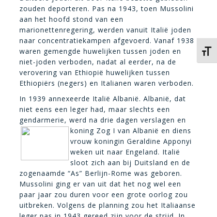
zouden deporteren. Pas na 1943, toen Mussolini
aan het hoofd stond van een
marionettenregering, werden vanuit Italië joden
naar concentratiekampen afgevoerd. Vanaf 1938
waren gemengde huwelijken tussen joden en
Kies 
niet-joden verboden, nadat al eerder, na de
verovering van Ethiopië huwelijken tussen
Ethiopiërs (negers) en Italianen waren verboden.
In 1939 annexeerde Italië Albanië. Albanië, dat
niet eens een leger had, maar slechts een
gendarmerie, werd na drie dagen verslagen
en
koning Zog I van Albanië en diens
vrouw koningin Geraldine Apponyi
weken uit naar Engeland. Italië
sloot zich aan bij Duitsland en de
zogenaamde “As” Berlijn-Rome was geboren.
Mussolini ging er van uit dat het nog wel een
paar jaar zou duren voor een grote oorlog zou
uitbreken. Volgens de planning zou het Italiaanse
leger pas in 1943 gereed zijn voor de strijd. In