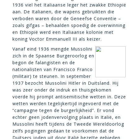
1936 viel het Italiaanse leger het zwakke Ethiopië
aan. De Italianen, die wapens gebruikten die
verboden waren door de Geneefse Conventie –
zoals gifgas – behaalden spoedig de overwinning
en Ethiopië werd een Italiaanse kolonie met
koning Voctor Emmanuell III als keizer.
Vanaf eind 1936 mengde Mussolini
zich in de Spaanse Burgeroorlog en
begon de falangisten en de
nationalisten van Francisco Franco
(militair) te steunen. In september
1937 bezocht Mussolini Hitler in Duitsland. Hij
was zeer onder de indruk en thuisgekomen
voerde hij prompt antisemitische wetten in. Deze
wetten werden tegelijkertijd ingevoerd met de
“campagne tegen de burgerlijkheid”. Er vond
echter geen jodenvervolging plaats in Italië, en
Mussolini heeft tijdens de Tweede Wereldoorlog
zelfs pogingen gedaan te voorkomen dat de
Duitsers joden uit door Italië bezette gebieden