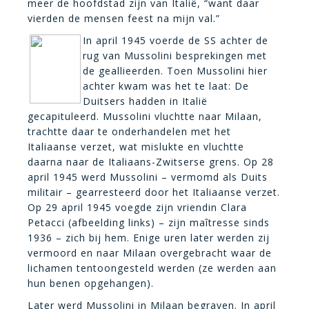
meer de hoofdstad zijn van Italië, “want daar
vierden de mensen feest na mijn val.”
In april 1945 voerde de SS achter de
rug van Mussolini besprekingen met
de geallieerden. Toen Mussolini hier
achter kwam was het te laat: De
Duitsers hadden in Italië
gecapituleerd. Mussolini vluchtte naar Milaan,
trachtte daar te onderhandelen met het
Italiaanse verzet, wat mislukte en vluchtte
daarna naar de Italiaans-Zwitserse grens. Op 28
april 1945 werd Mussolini – vermomd als Duits
militair – gearresteerd door het Italiaanse verzet.
Op 29 april 1945 voegde zijn vriendin Clara
Petacci (afbeelding links) – zijn maîtresse sinds
1936 – zich bij hem. Enige uren later werden zij
vermoord en naar Milaan overgebracht waar de
lichamen tentoongesteld werden (ze werden aan
hun benen opgehangen).
Later werd Mussolini in Milaan begraven. In april