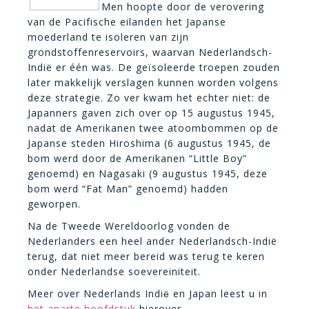
Men hoopte door de verovering
van de Pacifische eilanden het Japanse
moederland te isoleren van zijn
grondstoffenreservoirs, waarvan Nederlandsch-
Indië er één was. De geïsoleerde troepen zouden
later makkelijk verslagen kunnen worden volgens
deze strategie. Zo ver kwam het echter niet: de
Japanners gaven zich over op 15 augustus 1945,
nadat de Amerikanen twee atoombommen op de
Japanse steden Hiroshima (6 augustus 1945, de
bom werd door de Amerikanen “Little Boy”
genoemd) en Nagasaki (9 augustus 1945, deze
bom werd “Fat Man” genoemd) hadden
geworpen.
Na de Tweede Wereldoorlog vonden de
Nederlanders een heel ander Nederlandsch-Indië
terug, dat niet meer bereid was terug te keren
onder Nederlandse soevereiniteit.
Meer over Nederlands Indi
en Japan leest u in
ë
het aparte hoofdstuk
hierover.