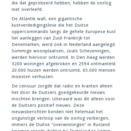
die dat geprobeerd hebben, hebben de oorlog
niet overleefd.
De Atlantik wall, een gigantische
kustverdedigingslinie die het Duitse
oppercommando langs de gehele Europese kust
liet aanleggen van Zuid-Frankrijk tot
Denemarken, werd ook in Nederland aangelegd.
Sommige woonplaatsen, zoals Scheveningen,
werden hiervoor ontruimd. In Den Haag werden
3200 woningen afgebroken en 2594 ontmanteld.
20.000 huizen werden ontruimd, 65.000 mensen
moesten verhuizen.
De censuur zorgde dat radio en kranten alleen
het door de Duitsers goedgekeurde nieuws
mochten brengen. Uiteraard was dit alleen voor
de Duitsers positief nieuws. Deze
nieuwsberichten konden niet helemaal het
ongunstige verloop van de oorlog verbergen,
immers de Duitse “overwinningen” in Rusland
kwamen steeds dichter bij Duitsland te liggen.