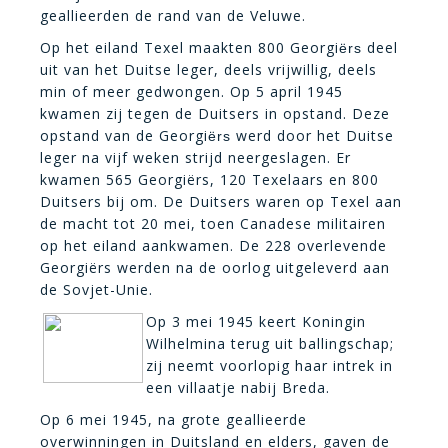
geallieerden de rand van de Veluwe.
Op het eiland Texel maakten 800 Georgi
deel
ërs
uit van het Duitse leger, deels vrijwillig, deels
min of meer gedwongen. Op 5 april 1945
kwamen zij tegen de Duitsers in opstand. Deze
opstand van de Georgi
werd door het Duitse
ërs
leger na vijf weken strijd neergeslagen. Er
kwamen 565 Georgiërs, 120 Texelaars en 800
Duitsers bij om. De Duitsers waren op Texel aan
de macht tot 20 mei, toen Canadese militairen
op het eiland aankwamen. De 228 overlevende
Georgiërs werden na de oorlog uitgeleverd aan
de Sovjet-Unie.
Op 3 mei 1945 keert Koningin
Wilhelmina terug uit ballingschap;
zij neemt voorlopig haar intrek in
een villaatje nabij Breda.
Op 6 mei 1945, na grote geallieerde
overwinningen in Duitsland en elders, gaven de