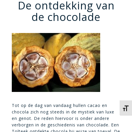
De ontdekking van
de chocolade
Tot op de dag van vandaag hullen cacao en
Kies 
chocola zich nog steeds in de mystiek van luxe
en genot. De reden hiervoor is onder andere
verborgen in de geschiedenis van chocolade. Een
Tolteek ontdekte chocola bij wijze van toeval. De