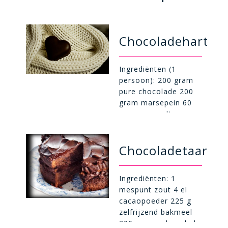
uffels
Chocoladehartjes
Ingrediënten (1
 dl
persoon): 200 gram
n
pure chocolade 200
gram marsepein 60
gram gesmolten
boter Bereidingstijd:
30 minuten Maak van
Chocoladetaart
g
bakpapier een
bakvorm met een
g
opstaand randje van
Ingrediënten: 1
in
20 x 20 cm. Rol de
mespunt zout 4 el
marsepein uit tot een
cacaopoeder 225 g
vierkant van dezelfde
zelfrijzend bakmeel
grootte en leg dit op
200 g pure chocolade
3
het bakpapier. Smelt