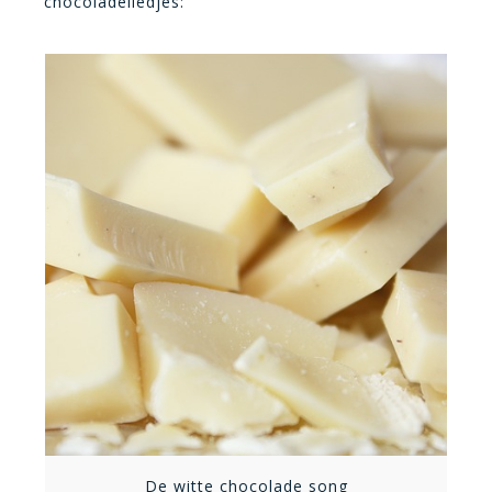
chocoladeliedjes:
helft van de pure
chocolade, de
gecondenseerde melk
en kokend water in
een pan. Verwarm al
roerend [...]
Bekijk recept
De witte chocolade song