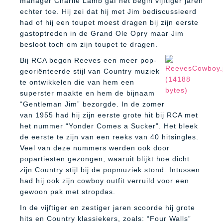
manager Charlie Lamb gaf het begin vijftiger jaren
echter toe.
Hij zei dat hij met Jim bediscussieerd
had of hij een toupet moest dragen bij zijn eerste
gastoptreden in de Grand Ole Opry maar Jim
besloot toch om zijn toupet te dragen.
Bij RCA begon Reeves een meer pop-
georiënteerde stijl van Country muziek
te ontwikkelen die van hem een
superster maakte en hem de bijnaam
“Gentleman Jim” bezorgde. In de zomer
van 1955 had hij zijn eerste grote hit bij RCA met
het nummer “Yonder Comes a Sucker”. Het bleek
de eerste te zijn van een reeks van 40 hitsingles.
Veel van deze nummers werden ook door
popartiesten gezongen, waaruit blijkt hoe dicht
zijn Country stijl bij de popmuziek stond. Intussen
had hij ook zijn cowboy outfit verruild voor een
gewoon pak met stropdas.
In de vijftiger en zestiger jaren scoorde hij grote
hits en Country klassiekers, zoals: “Four Walls”