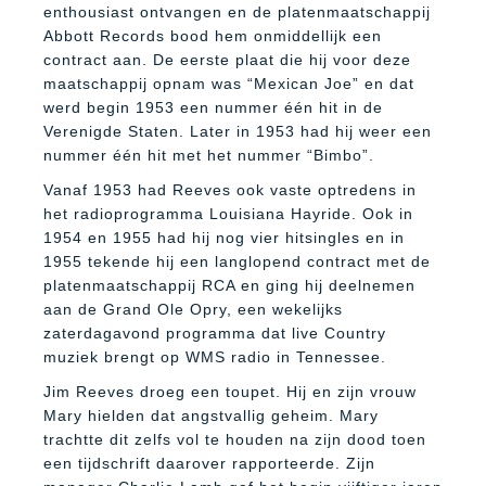
enthousiast ontvangen en de platenmaatschappij
Abbott Records bood hem onmiddellijk een
contract aan. De eerste plaat die hij voor deze
maatschappij opnam was “Mexican Joe” en dat
werd begin 1953 een nummer één hit in de
Verenigde Staten. Later in 1953 had hij weer een
nummer één hit met het nummer “Bimbo”.
Vanaf 1953 had Reeves ook vaste optredens in
het radioprogramma Louisiana Hayride.
Ook in
1954 en 1955 had hij nog vier hitsingles en in
1955 tekende hij een langlopend contract met de
platenmaatschappij RCA en ging hij deelnemen
aan de Grand Ole Opry, een wekelijks
zaterdagavond programma dat live Country
muziek brengt op WMS radio in Tennessee.
Jim Reeves droeg een toupet. Hij en zijn vrouw
Mary hielden dat angstvallig geheim. Mary
trachtte dit zelfs vol te houden na zijn dood toen
een tijdschrift daarover rapporteerde. Zijn