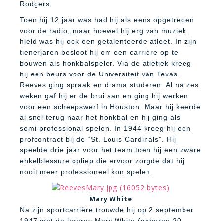
Rodgers.
Toen hij 12 jaar was had hij als eens opgetreden
voor de radio, maar hoewel hij erg van muziek
hield was hij ook een getalenteerde atleet. In zijn
tienerjaren besloot hij om een carrière op te
bouwen als honkbalspeler. Via de atletiek kreeg
hij een beurs voor de Universiteit van Texas.
Reeves ging spraak en drama studeren. Al na zes
weken gaf hij er de brui aan en ging hij werken
voor een scheepswerf in Houston. Maar hij keerde
al snel terug naar het honkbal en hij ging als
semi-professional spelen. In 1944 kreeg hij een
profcontract bij de “St. Louis Cardinals”. Hij
speelde drie jaar voor het team toen hij een zware
enkelblessure opliep die ervoor zorgde dat hij
nooit meer professioneel kon spelen.
Mary White
Na zijn sportcarrière trouwde hij op 2 september
1947 met de lerares Mary White (geboren 20