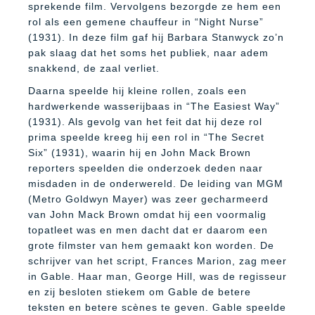
sprekende film. Vervolgens bezorgde ze hem een
rol als een gemene chauffeur in “Night Nurse”
(1931). In deze film gaf hij Barbara Stanwyck zo’n
pak slaag dat het soms het publiek, naar adem
snakkend, de zaal verliet.
Daarna speelde hij kleine rollen, zoals een
hardwerkende wasserijbaas in “The Easiest Way”
(1931). Als gevolg van het feit dat hij deze rol
prima speelde kreeg hij een rol in “The Secret
Six” (1931), waarin hij en John Mack Brown
reporters speelden die onderzoek deden naar
misdaden in de onderwereld. De leiding van MGM
(Metro Goldwyn Mayer) was zeer gecharmeerd
van John Mack Brown omdat hij een voormalig
topatleet was en men dacht dat er daarom een
grote filmster van hem gemaakt kon worden. De
schrijver van het script, Frances Marion, zag meer
in Gable. Haar man, George Hill, was de regisseur
en zij besloten stiekem om Gable de betere
teksten en betere scènes te geven. Gable speelde