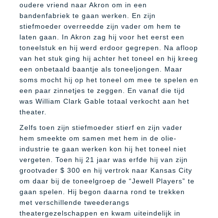
oudere vriend naar Akron om in een
bandenfabriek te gaan werken. En zijn
stiefmoeder overreedde zijn vader om hem te
laten gaan. In Akron zag hij voor het eerst een
toneelstuk en hij werd erdoor gegrepen. Na afloop
van het stuk ging hij achter het toneel en hij kreeg
een onbetaald baantje als toneeljongen. Maar
soms mocht hij op het toneel om mee te spelen en
een paar zinnetjes te zeggen. En vanaf die tijd
was William Clark Gable totaal verkocht aan het
theater.
Zelfs toen zijn stiefmoeder stierf en zijn vader
hem smeekte om samen met hem in de olie-
industrie te gaan werken kon hij het toneel niet
vergeten. Toen hij 21 jaar was erfde hij van zijn
grootvader $ 300 en hij vertrok naar Kansas City
om daar bij de toneelgroep de “Jewell Players” te
gaan spelen. Hij begon daarna rond te trekken
met verschillende tweederangs
theatergezelschappen en kwam uiteindelijk in