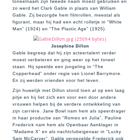
toneelnaam zijn tweede naam moest gebruiken en
zo werd het Clark Gable in plaats van William
Gable. Zij bezorgde hem filmrollen, meestal als
figurant, maar hij had een echt rolletje in “White
Man” (1924) en “The Plastic Age” (1925).
Josephine Dillon
Gable begreep dat hij zijn acteertalent verder
moest verbeteren en ging weer op het toneel
staan. Hij speelde een jongeling in “The
Copperhead” onder regie van Lionel Barrymore.
En zij werden vrienden voor het leven.
Zijn huwelijk met Dillon stond toen al op een laag
pitje en hij liet zich een voor een door andere
vrouwen helpen bij de verdere ontwikkeling van
zijn carrière. Jane Bowl nam hem als speerdrager
in haar productie van “Romeo en Julia”, Pauline
Frederick nam hem als Openbaar Aanklager in
“Madame X” en als nachtclubeigenaar in “Lucky
Sam McCarver”. Gable vergezelde Frederick ook