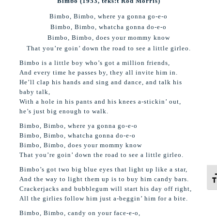
Bimbo (1953, teks:t Rod Morris)
Bimbo, Bimbo, where ya gonna go-e-o
Bimbo, Bimbo, whatcha gonna do-e-o
Bimbo, Bimbo, does your mommy know
That you’re goin’ down the road to see a little girleo.
Bimbo is a little boy who’s got a million friends,
And every time he passes by, they all invite him in.
He’ll clap his hands and sing and dance, and talk his
baby talk,
With a hole in his pants and his knees a-stickin’ out,
he’s just big enough to walk.
Bimbo, Bimbo, where ya gonna go-e-o
Bimbo, Bimbo, whatcha gonna do-e-o
Bimbo, Bimbo, does your mommy know
That you’re goin’ down the road to see a little girleo.
Bimbo’s got two big blue eyes that light up like a star,
Ki
And the way to light them up is to buy him candy bars.
Crackerjacks and bubblegum will start his day off right,
All the girlies follow him just a-beggin’ him for a bite.
Bimbo, Bimbo, candy on your face-e-o,