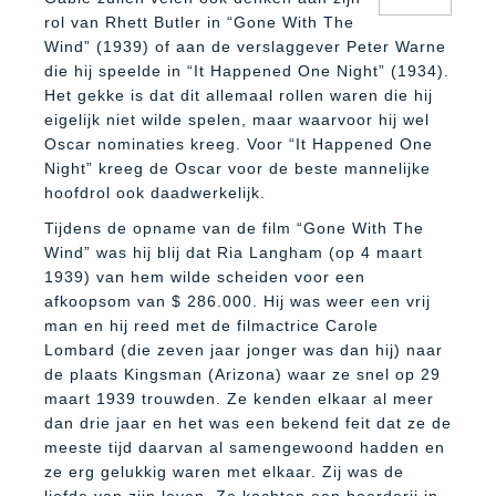
rol van Rhett Butler in “Gone With The
Wind” (1939) of aan de verslaggever Peter Warne
die hij speelde in “It Happened One Night” (1934).
Het gekke is dat dit allemaal rollen waren die hij
eigelijk niet wilde spelen, maar waarvoor hij wel
Oscar nominaties kreeg. Voor “It Happened One
Night” kreeg de Oscar voor de beste mannelijke
hoofdrol ook daadwerkelijk.
Tijdens de opname van de film “Gone With The
Wind” was hij blij dat Ria Langham (op 4 maart
1939) van hem wilde scheiden voor een
afkoopsom van $ 286.000. Hij was weer een vrij
man en hij reed met de filmactrice Carole
Lombard (die zeven jaar jonger was dan hij) naar
de plaats Kingsman (Arizona) waar ze snel op 29
maart 1939 trouwden. Ze kenden elkaar al meer
dan drie jaar en het was een bekend feit dat ze de
meeste tijd daarvan al samengewoond hadden en
ze erg gelukkig waren met elkaar. Zij was de
liefde van zijn leven. Ze kochten een boerderij in