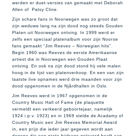
werden er duet-versies van gemaakt met Deborah
Allen of
Patsy Cline.
Zijn schare fans in Noorwegen was zo groot dat
zijn weduwe lang na zijn dood nog steeds Gouden
Platen uit Noorwegen ontving. In 1999 werd er
zelfs een speciaal platenalbum voor zijn Noorse
fans gemaakt “Jim Reeves – Norwegian hits”.
Begin 1960 was Reeves de eerste Amerikaanse
artiest die in Noorwegen een Gouden Plaat
ontving. En ook na zijn dood stond hij vele malen
hoog in de lijst van platenverkoop. En een van zijn
laatste live opnames werd drie maanden voor zijn
dood opgenomen in de Njårdhallen in Oslo.
Jim Reeves werd in 1967 opgenomen in de
Country Music Hall of Fame (de plaquette
vermeldt een verkeerd geboortejaar, namelijk
1924 i.p.v. 1923) en in 1969 stelde de Acadamy of
Country Music een Jim Reeves Memorial Award
in, een prijs die ieder jaar gegeven wordt aan
degene die een grote bijdrage geleverd heeft aan