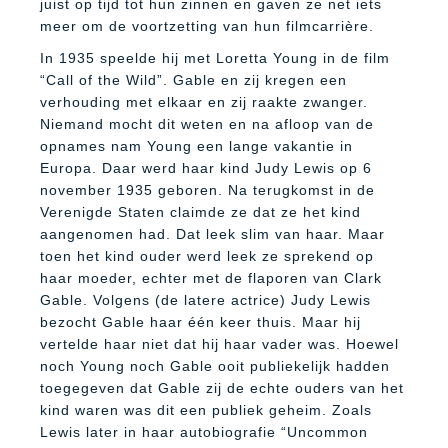
juist op tijd tot hun zinnen en gaven ze net iets
meer om de voortzetting van hun filmcarrière.
In 1935 speelde hij met Loretta Young in de film
“Call of the Wild”. Gable en zij kregen een
verhouding met elkaar en zij raakte zwanger.
Niemand mocht dit weten en na afloop van de
opnames nam Young een lange vakantie in
Europa. Daar werd haar kind Judy Lewis op 6
november 1935 geboren. Na terugkomst in de
Verenigde Staten claimde ze dat ze het kind
aangenomen had. Dat leek slim van haar. Maar
toen het kind ouder werd leek ze sprekend op
haar moeder, echter met de flaporen van Clark
Gable. Volgens (de latere actrice) Judy Lewis
bezocht Gable haar één keer thuis. Maar hij
vertelde haar niet dat hij haar vader was. Hoewel
noch Young noch Gable ooit publiekelijk hadden
toegegeven dat Gable zij de echte ouders van het
kind waren was dit een publiek geheim. Zoals
Lewis later in haar autobiografie “Uncommon