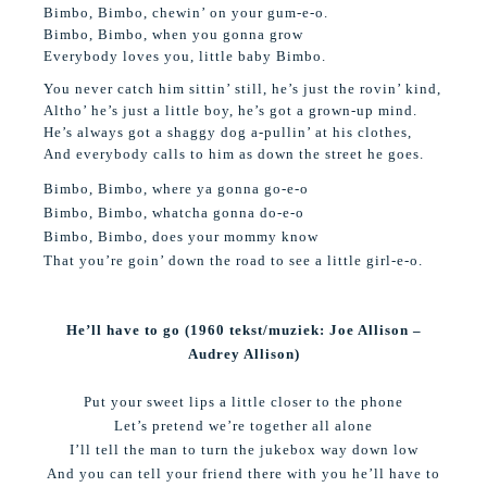
Bimbo, Bimbo, chewin’ on your gum-e-o.
Bimbo, Bimbo, when you gonna grow
Everybody loves you, little baby Bimbo.
You never catch him sittin’ still, he’s just the rovin’ kind,
Altho’ he’s just a little boy, he’s got a grown-up mind.
He’s always got a shaggy dog a-pullin’ at his clothes,
And everybody calls to him as down the street he goes.
Bimbo, Bimbo, where ya gonna go-e-o
Bimbo, Bimbo, whatcha gonna do-e-o
Bimbo, Bimbo, does your mommy know
That you’re goin’ down the road to see a little girl-e-o.
He’ll have to go (1960 tekst/muziek:
Joe Allison –
Audrey Allison)
Put your sweet lips a little closer to the phone
Let’s pretend we’re together all alone
I’ll tell the man to turn the jukebox way down low
And you can tell your friend there with you he’ll have to