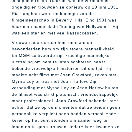
Josephine Dillon. Daarom was de verbintenis
ongeldig en trouwden ze opnieuw op 19 juni 1931.
Ria Langham werd de koningin van de
filmgemeenschap in Beverly Hills. Eind 1931 was
haar man namelijk de “koning van Hollywood”. Hij
was een ster en met veel kassuccessen.
Vrouwen adoreerden hem en mannen
bewonderden hem om zijn stoere mannelijkheid.
En MGM cultiveerde zijn krachtige mannelijke
uitstraling om hem te laten schitteren naast
bekende vrouwelijke filmsterren uit die tijd. Hij
maakte acht films met Joan Crawford, zeven met
Myrna Loy en zes met Jean Harlow. Zijn
verhouding met Myrna Loy en Jean Harlow buiten
de filmset was strikt platonisch, vriendschappelijk
maar professioneel. Joan Crawford bekende later
echter dat ze op de momenten dat ze beiden geen
persoonlijke verplichtingen hadden verschillende
keren op het punt stonden om samen weg te
lopen en te gaan trouwen. Iedere keer kwamen ze