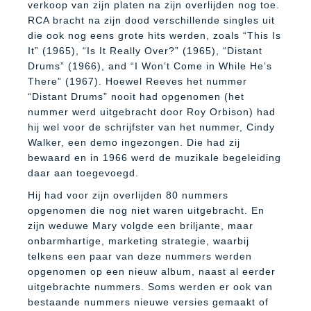
verkoop van zijn platen na zijn overlijden nog toe.
RCA bracht na zijn dood verschillende singles uit
die ook nog eens grote hits werden, zoals “This Is
It” (1965), “Is It Really Over?” (1965), “Distant
Drums” (1966), and “I Won’t Come in While He’s
There” (1967). Hoewel Reeves het nummer
“Distant Drums” nooit had opgenomen (het
nummer werd uitgebracht door Roy Orbison) had
hij wel voor de schrijfster van het nummer, Cindy
Walker, een demo ingezongen. Die had zij
bewaard en in 1966 werd de muzikale begeleiding
daar aan toegevoegd.
Hij had voor zijn overlijden 80 nummers
opgenomen die nog niet waren uitgebracht. En
zijn weduwe Mary volgde een briljante, maar
onbarmhartige, marketing strategie, waarbij
telkens een paar van deze nummers werden
opgenomen op een nieuw album, naast al eerder
uitgebrachte nummers. Soms werden er ook van
bestaande nummers nieuwe versies gemaakt of