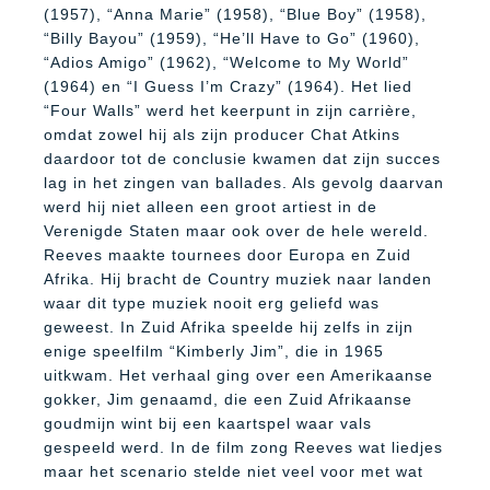
(1957), “Anna Marie” (1958), “Blue Boy” (1958),
“Billy Bayou” (1959), “He’ll Have to Go” (1960),
“Adios Amigo” (1962), “Welcome to My World”
(1964) en “I Guess I’m Crazy” (1964).
Het lied
“Four Walls” werd het keerpunt in zijn carrière,
omdat zowel hij als zijn producer Chat Atkins
daardoor tot de conclusie kwamen dat zijn succes
lag in het zingen van ballades. Als gevolg daarvan
werd hij niet alleen een groot artiest in de
Verenigde Staten maar ook over de hele wereld.
Reeves maakte tournees door Europa en Zuid
Afrika. Hij bracht de Country muziek naar landen
waar dit type muziek nooit erg geliefd was
geweest. In Zuid Afrika speelde hij zelfs in zijn
enige speelfilm “Kimberly Jim”, die in 1965
uitkwam. Het verhaal ging over een Amerikaanse
gokker, Jim genaamd, die een Zuid Afrikaanse
goudmijn wint bij een kaartspel waar vals
gespeeld werd. In de film zong Reeves wat liedjes
maar het scenario stelde niet veel voor met wat