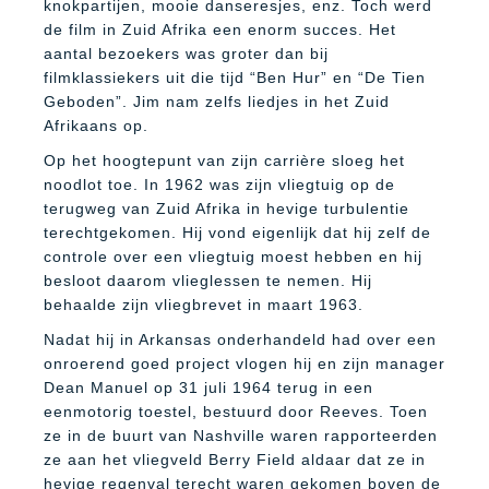
knokpartijen, mooie danseresjes, enz. Toch werd
de film in Zuid Afrika een enorm succes. Het
aantal bezoekers was groter dan bij
filmklassiekers uit die tijd “Ben Hur” en “De Tien
Geboden”. Jim nam zelfs liedjes in het Zuid
Afrikaans op.
Op het hoogtepunt van zijn carrière sloeg het
noodlot toe. In 1962 was zijn vliegtuig op de
terugweg van Zuid Afrika in hevige turbulentie
terechtgekomen. Hij vond eigenlijk dat hij zelf de
controle over een vliegtuig moest hebben en hij
besloot daarom vlieglessen te nemen. Hij
behaalde zijn vliegbrevet in maart 1963.
Nadat hij in Arkansas onderhandeld had over een
onroerend goed project vlogen hij en zijn manager
Dean Manuel op 31 juli 1964 terug in een
eenmotorig toestel, bestuurd door Reeves. Toen
ze in de buurt van Nashville waren rapporteerden
ze aan het vliegveld Berry Field aldaar dat ze in
hevige regenval terecht waren gekomen boven de