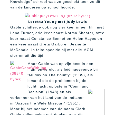
Knowledge” schreef was ze geschokt toen ze dit
van de kinderen op school hoorde.
Loretta Young met Judy Lewis
Gable schitterde ook nog vier keer in een film met
Lana Turner, drie keer naast Norma Shearer, twee
keer naast Constance Bennet en Helen Hayes en
één keer naast Greta Garbo en Jeanette
McDonald. In feite speelde hij met alle MGM
sterren uit die tijd.
Maar Gable was op zijn best in een
mannenwereld; als leidinggevende bij
“Mutiny on The Bounty” (1935), als
iemand die de problemen bij de
luchtmacht oploste in “Command
Decision”
(1948) en als
verkenner van het land van de Indianen
in “Across the Wide Missouri” (1951).
Maar bij het noemen van de naam Clark
Gable zullen velen ook denken aan zijn