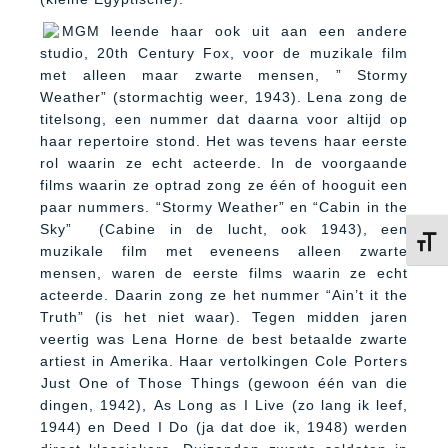
MGM leende haar ook uit aan een andere
studio, 20th Century Fox, voor de muzikale film
met alleen maar zwarte mensen, ” Stormy
Weather” (stormachtig weer, 1943). Lena zong de
titelsong, een nummer dat daarna voor altijd op
haar repertoire stond. Het was tevens haar eerste
rol waarin ze echt acteerde. In de voorgaande
films waarin ze optrad zong ze één of hooguit een
paar nummers. “Stormy Weather” en “Cabin in the
Sky” (Cabine in de lucht, ook 1943), een
Kies 
muzikale film met eveneens alleen zwarte
mensen, waren de eerste films waarin ze echt
acteerde. Daarin zong ze het nummer “Ain’t it the
Truth” (is het niet waar). Tegen midden jaren
veertig was Lena Horne de best betaalde zwarte
artiest in Amerika. Haar vertolkingen Cole Porters
Just One of Those Things (gewoon één van die
dingen, 1942), As Long as I Live (zo lang ik leef,
1944) en Deed I Do (ja dat doe ik, 1948) werden