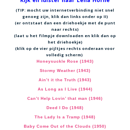
Kijk en luister naar
Lena Horne
(TIP: mocht uw internetverbinding niet snel
genoeg zijn, klik dan links onder op II)
(er ontstaat dan een driehoekje met de punt
naar rechts)
(laat u het filmpje downloaden en klik dan op
het driehoekje)
(klik op de vier pijltjes rechts onderaan voor
volledig scherm)
Honeysuckle Rose (1943)
Stormy Weather (1943)
Ain’t it the Truth (1943)
As Long as I Live (1944)
Can’t Help Lovin’ that man (1946)
Deed I Do (1948)
The Lady Is a Tramp (1948)
Baby Come Out of the Clouds (1950)