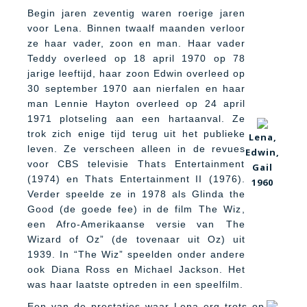
Begin jaren zeventig waren roerige jaren
voor Lena. Binnen twaalf maanden verloor
ze haar vader, zoon en man. Haar vader
Teddy overleed op 18 april 1970 op 78
jarige leeftijd, haar zoon Edwin overleed op
30 september 1970 aan nierfalen en haar
man Lennie Hayton overleed op 24 april
1971 plotseling aan een hartaanval. Ze
trok zich enige tijd terug uit het publieke
Lena,
leven. Ze verscheen alleen in de revues
Edwin,
voor CBS televisie Thats Entertainment
Gail
(1974) en Thats Entertainment II (1976).
1960
Verder speelde ze in 1978 als Glinda the
Good (de goede fee) in de film The Wiz,
een Afro-Amerikaanse versie van The
Wizard of Oz” (de tovenaar uit Oz) uit
1939. In “The Wiz” speelden onder andere
ook Diana Ross en Michael Jackson. Het
was haar laatste optreden in een speelfilm.
Een van de prestaties waar Lena erg trots op