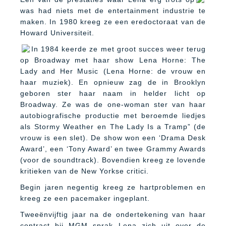
was had niets met de entertainment industrie te
maken. In 1980 kreeg ze een eredoctoraat van de
Howard Universiteit.
In 1984 keerde ze met groot succes weer terug
op Broadway met haar show Lena Horne: The
Lady and Her Music (Lena Horne: de vrouw en
haar muziek). En opnieuw zag de in Brooklyn
geboren ster haar naam in helder licht op
Broadway. Ze was de one-woman ster van haar
autobiografische productie met beroemde liedjes
als Stormy Weather en The Lady Is a Tramp” (de
vrouw is een slet). De show won een ‘Drama Desk
Award’, een ‘Tony Award’ en twee Grammy Awards
(voor de soundtrack). Bovendien kreeg ze lovende
kritieken van de New Yorkse critici.
Begin jaren negentig kreeg ze hartproblemen en
kreeg ze een pacemaker ingeplant.
Tweeënvijftig jaar na de ondertekening van haar
contract bij MGM sprak Lena zich uit over de