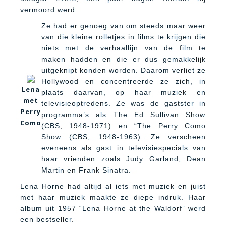
vermoord werd.
Ze had er genoeg van om steeds maar weer
van die kleine rolletjes in films te krijgen die
niets met de verhaallijn van de film te
maken hadden en die er dus gemakkelijk
uitgeknipt konden worden. Daarom verliet ze
Hollywood en concentreerde ze zich, in
Lena
plaats daarvan, op haar muziek en
met
televisieoptredens. Ze was de gastster in
Perry
programma’s als The Ed Sullivan Show
Como
(CBS, 1948-1971) en “The Perry Como
Show (CBS, 1948-1963). Ze verscheen
eveneens als gast in televisiespecials van
haar vrienden zoals Judy Garland, Dean
Martin en Frank Sinatra.
Lena Horne had altijd al iets met muziek en juist
met haar muziek maakte ze diepe indruk. Haar
album uit 1957 “Lena Horne at the Waldorf” werd
een bestseller.