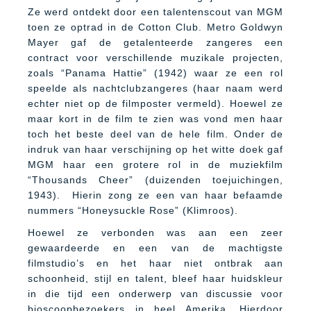
Ze werd ontdekt door een talentenscout van MGM
toen ze optrad in de Cotton Club. Metro Goldwyn
Mayer gaf de getalenteerde zangeres een
contract voor verschillende muzikale projecten,
zoals “Panama Hattie” (1942) waar ze een rol
speelde als nachtclubzangeres (haar naam werd
echter niet op de filmposter vermeld). Hoewel ze
maar kort in de film te zien was vond men haar
toch het beste deel van de hele film. Onder de
indruk van haar verschijning op het witte doek gaf
MGM haar een grotere rol in de muziekfilm
“Thousands Cheer” (duizenden toejuichingen,
1943). Hierin zong ze een van haar befaamde
nummers “Honeysuckle Rose” (Klimroos).
Hoewel ze verbonden was aan een zeer
gewaardeerde en een van de machtigste
filmstudio’s en het haar niet ontbrak aan
schoonheid, stijl en talent, bleef haar huidskleur
in die tijd een onderwerp van discussie voor
bioscoopbezoekers in heel Amerika. Hierdoor