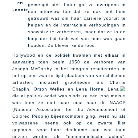
en
gemengd stel. Later gaf ze overigens in
Lennie
een interview toe dat ze ook met hem
getrouwd was om haar carrière vooruit te
helpen en de interraciale verhoudingen in
showbizz te verbeteren, maar dat ze in de
loop der tijd toch wel van hem was gaan
houden. Ze bleven kinderloos.
Hollywood en de politiek kwamen met elkaar in
aanvaring toen begin 1950 de verhoren van
Joseph McCarthy in het congres resulteerden in
het op een zwarte lijst plaatsen van verschillende
artiesten, inclusief grootheden als Charlie
Chaplin, Orson Welles en Lena Horne. Lena
die al politiek actief was sinds ze een jong meisje
was toen ze met haar oma naar de NAACP
(National Association for the Advancement of
Colored People) bijeenkomsten ging, werd nu als
volwassene ineens ook op de zwarte lijst
geplaatst voor haar deelname aan wat toen
gezien werden als “communistische acties”.