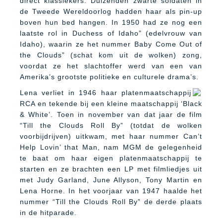
direct klassiekers. Duizenden zwarte soldaten in
de Tweede Wereldoorlog hadden haar als pin-up
boven hun bed hangen. In 1950 had ze nog een
laatste rol in Duchess of Idaho” (edelvrouw van
Idaho), waarin ze het nummer Baby Come Out of
the Clouds” (schat kom uit de wolken) zong,
voordat ze het slachtoffer werd van een van
Amerika’s grootste politieke en culturele drama’s.
Lena verliet in 1946 haar platenmaatschappij
RCA en tekende bij een kleine maatschappij ‘Black
& White’. Toen in november van dat jaar de film
“Till the Clouds Roll By” (totdat de wolken
voorbijdrijven) uitkwam, met haar nummer Can’t
Help Lovin’ that Man, nam MGM de gelegenheid
te baat om haar eigen platenmaatschappij te
starten en ze brachten een LP met filmliedjes uit
met Judy Garland, June Allyson, Tony Martin en
Lena Horne. In het voorjaar van 1947 haalde het
nummer “Till the Clouds Roll By” de derde plaats
in de hitparade.