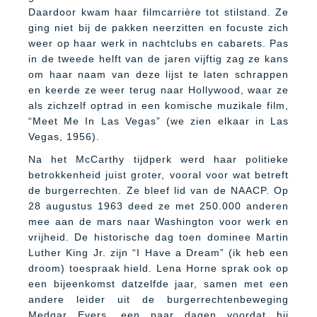
Daardoor kwam haar filmcarrière tot stilstand. Ze
ging niet bij de pakken neerzitten en focuste zich
weer op haar werk in nachtclubs en cabarets. Pas
in de tweede helft van de jaren vijftig zag ze kans
om haar naam van deze lijst te laten schrappen
en keerde ze weer terug naar Hollywood, waar ze
als zichzelf optrad in een komische muzikale film,
“Meet Me In Las Vegas” (we zien elkaar in Las
Vegas, 1956).
Na het McCarthy tijdperk werd haar politieke
betrokkenheid juist groter, vooral voor wat betreft
de burgerrechten. Ze bleef lid van de NAACP. Op
28 augustus 1963 deed ze met 250.000 anderen
mee aan de mars naar Washington voor werk en
vrijheid. De historische dag toen dominee Martin
Luther King Jr. zijn “I Have a Dream” (ik heb een
droom) toespraak hield. Lena Horne sprak ook op
een bijeenkomst datzelfde jaar, samen met een
andere leider uit de burgerrechtenbeweging
Medgar Evers, een paar dagen voordat hij