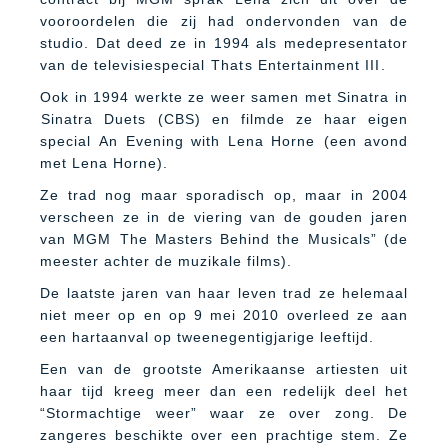
vooroordelen die zij had ondervonden van de
studio. Dat deed ze in 1994 als medepresentator
van de televisiespecial Thats Entertainment III.
Ook in 1994 werkte ze weer samen met Sinatra in
Sinatra Duets (CBS) en filmde ze haar eigen
special An Evening with Lena Horne (een avond
met Lena Horne).
Ze trad nog maar sporadisch op, maar in 2004
verscheen ze in de viering van de gouden jaren
van MGM The Masters Behind the Musicals” (de
meester achter de muzikale films).
De laatste jaren van haar leven trad ze helemaal
niet meer op en op 9 mei 2010 overleed ze aan
een hartaanval op tweenegentigjarige leeftijd.
Een van de grootste Amerikaanse artiesten uit
haar tijd kreeg meer dan een redelijk deel het
“Stormachtige weer” waar ze over zong. De
zangeres beschikte over een prachtige stem. Ze