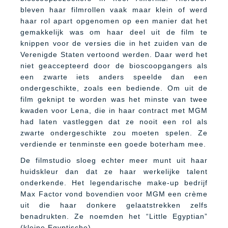
bleven haar filmrollen vaak maar klein of werd
haar rol apart opgenomen op een manier dat het
gemakkelijk was om haar deel uit de film te
knippen voor de versies die in het zuiden van de
Verenigde Staten vertoond werden. Daar werd het
niet geaccepteerd door de bioscoopgangers als
een zwarte iets anders speelde dan een
ondergeschikte, zoals een bediende. Om uit de
film geknipt te worden was het minste van twee
kwaden voor Lena, die in haar contract met MGM
had laten vastleggen dat ze nooit een rol als
zwarte ondergeschikte zou moeten spelen. Ze
verdiende er tenminste een goede boterham mee.
De filmstudio sloeg echter meer munt uit haar
huidskleur dan dat ze haar werkelijke talent
onderkende. Het legendarische make-up bedrijf
Max Factor vond bovendien voor MGM een crème
uit die haar donkere gelaatstrekken zelfs
benadrukten. Ze noemden het “Little Egyptian”
(kleine Egyptische).