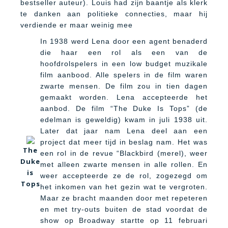
bestseller auteur). Louis had zijn baantje als klerk
te danken aan politieke connecties, maar hij
verdiende er maar weinig mee
In 1938 werd Lena door een agent benaderd
die haar een rol als een van de
hoofdrolspelers in een low budget muzikale
film aanbood. Alle spelers in de film waren
zwarte mensen. De film zou in tien dagen
gemaakt worden. Lena accepteerde het
aanbod. De film “The Duke Is Tops” (de
edelman is geweldig) kwam in juli 1938 uit.
Later dat jaar nam Lena deel aan een
project dat meer tijd in beslag nam. Het was
The
een rol in de revue “Blackbird (merel), weer
Duke
met alleen zwarte mensen in alle rollen. En
is
weer accepteerde ze de rol, zogezegd om
Tops
het inkomen van het gezin wat te vergroten.
Maar ze bracht maanden door met repeteren
en met try-outs buiten de stad voordat de
show op Broadway startte op 11 februari