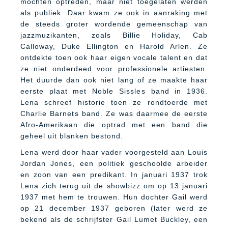
mochten optreden, maar niet toegelaten werden
als publiek. Daar kwam ze ook in aanraking met
de steeds groter wordende gemeenschap van
jazzmuzikanten, zoals Billie Holiday, Cab
Calloway, Duke Ellington en Harold Arlen. Ze
ontdekte toen ook haar eigen vocale talent en dat
ze niet onderdeed voor professionele artiesten.
Het duurde dan ook niet lang of ze maakte haar
eerste plaat met Noble Sissles band in 1936.
Lena schreef historie toen ze rondtoerde met
Charlie Barnets band. Ze was daarmee de eerste
Afro-Amerikaan die optrad met een band die
geheel uit blanken bestond.
Lena werd door haar vader voorgesteld aan Louis
Jordan Jones, een politiek geschoolde arbeider
en zoon van een predikant. In januari 1937 trok
Lena zich terug uit de showbizz om op 13 januari
1937 met hem te trouwen. Hun dochter Gail werd
op 21 december 1937 geboren (later werd ze
bekend als de schrijfster Gail Lumet Buckley, een