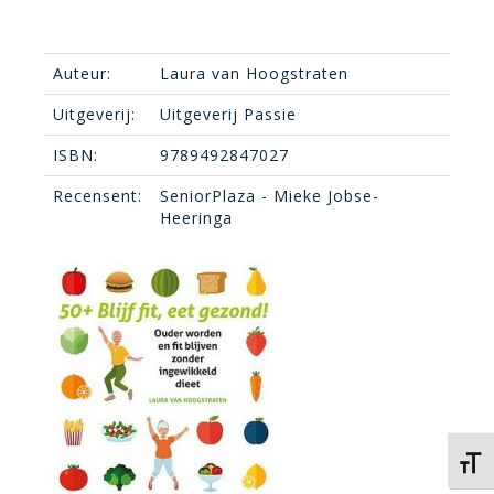
Auteur:
Laura van Hoogstraten
Uitgeverij:
Uitgeverij Passie
ISBN:
9789492847027
Recensent:
SeniorPlaza - Mieke Jobse-
Heeringa
Kies 