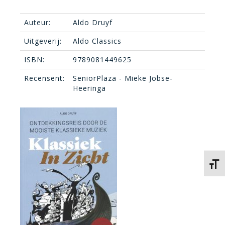
Auteur:
Aldo Druyf
Uitgeverij:
Aldo Classics
ISBN:
9789081449625
Recensent:
SeniorPlaza - Mieke Jobse-
Heeringa
Kies 