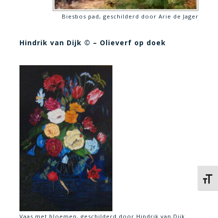
Biesbos pad, geschilderd door Arie de Jager
Hindrik van Dijk © – Olieverf op doek
Kies 
Vaas met bloemen, geschilderd door Hindrik van Dijk