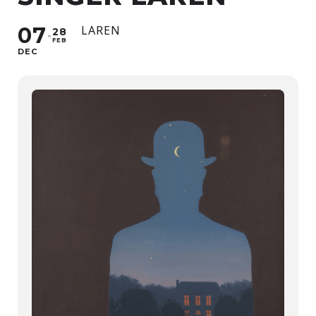
07
LAREN
28
FEB
DEC