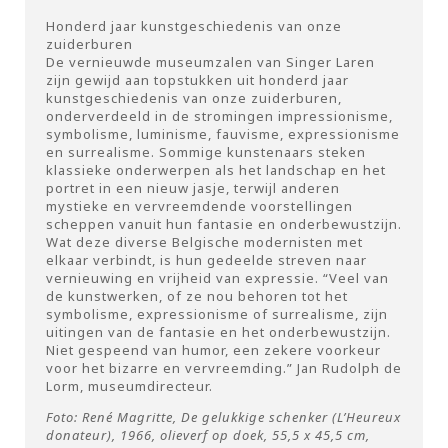
Honderd jaar kunstgeschiedenis van onze
zuiderburen
De vernieuwde museumzalen van Singer Laren
zijn gewijd aan topstukken uit honderd jaar
kunstgeschiedenis van onze zuiderburen,
onderverdeeld in de stromingen impressionisme,
symbolisme, luminisme, fauvisme, expressionisme
en surrealisme. Sommige kunstenaars steken
klassieke onderwerpen als het landschap en het
portret in een nieuw jasje, terwijl anderen
mystieke en vervreemdende voorstellingen
scheppen vanuit hun fantasie en onderbewustzijn.
Wat deze diverse Belgische modernisten met
elkaar verbindt, is hun gedeelde streven naar
vernieuwing en vrijheid van expressie. “Veel van
de kunstwerken, of ze nou behoren tot het
symbolisme, expressionisme of surrealisme, zijn
uitingen van de fantasie en het onderbewustzijn.
Niet gespeend van humor, een zekere voorkeur
voor het bizarre en vervreemding.” Jan Rudolph de
Lorm, museumdirecteur.
Foto: René Magritte, De gelukkige schenker (L’Heureux
donateur), 1966, olieverf op doek, 55,5 x 45,5 cm,