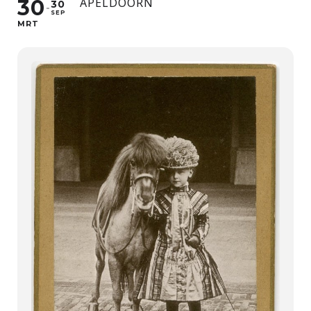
30
APELDOORN
30
SEP
MRT