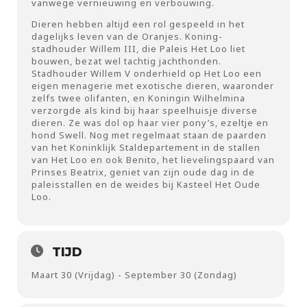
vanwege vernieuwing en verbouwing.
Dieren hebben altijd een rol gespeeld in het
dagelijks leven van de Oranjes. Koning-
stadhouder Willem III, die Paleis Het Loo liet
bouwen, bezat wel tachtig jachthonden.
Stadhouder Willem V onderhield op Het Loo een
eigen menagerie met exotische dieren, waaronder
zelfs twee olifanten, en Koningin Wilhelmina
verzorgde als kind bij haar speelhuisje diverse
dieren. Ze was dol op haar vier pony’s, ezeltje en
hond Swell. Nog met regelmaat staan de paarden
van het Koninklijk Staldepartement in de stallen
van Het Loo en ook Benito, het lievelingspaard van
Prinses Beatrix, geniet van zijn oude dag in de
paleisstallen en de weides bij Kasteel Het Oude
Loo.
TIJD
Maart 30 (Vrijdag) - September 30 (Zondag)