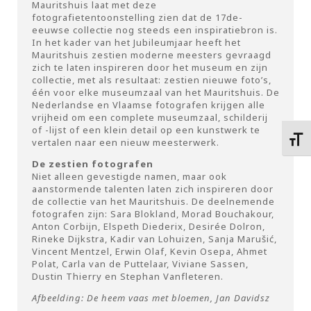
Mauritshuis laat met deze
fotografietentoonstelling zien dat de 17de-
eeuwse collectie nog steeds een inspiratiebron is.
In het kader van het Jubileumjaar heeft het
Mauritshuis zestien moderne meesters gevraagd
zich te laten inspireren door het museum en zijn
collectie, met als resultaat: zestien nieuwe foto’s,
één voor elke museumzaal van het Mauritshuis. De
Nederlandse en Vlaamse fotografen krijgen alle
vrijheid om een complete museumzaal, schilderij
of -lijst of een klein detail op een kunstwerk te
Kies 
vertalen naar een nieuw meesterwerk.
De zestien fotografen
Niet alleen gevestigde namen, maar ook
aanstormende talenten laten zich inspireren door
de collectie van het Mauritshuis. De deelnemende
fotografen zijn: Sara Blokland, Morad Bouchakour,
Anton Corbijn, Elspeth Diederix, Desirée Dolron,
Rineke Dijkstra, Kadir van Lohuizen, Sanja Marušić,
Vincent Mentzel, Erwin Olaf, Kevin Osepa, Ahmet
Polat, Carla van de Puttelaar, Viviane Sassen,
Dustin Thierry en Stephan Vanfleteren.
Afbeelding: De heem vaas met bloemen, Jan Davidsz