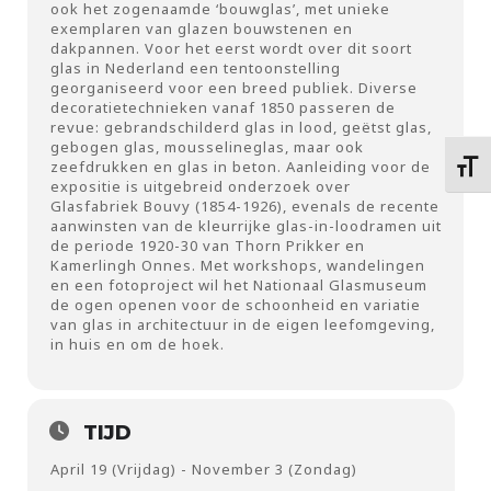
ook het zogenaamde ‘bouwglas’, met unieke
exemplaren van glazen bouwstenen en
dakpannen. Voor het eerst wordt over dit soort
glas in Nederland een tentoonstelling
georganiseerd voor een breed publiek. Diverse
decoratietechnieken vanaf 1850 passeren de
revue: gebrandschilderd glas in lood, geëtst glas,
gebogen glas, mousselineglas, maar ook
zeefdrukken en glas in beton. Aanleiding voor de
Kies 
expositie is uitgebreid onderzoek over
Glasfabriek Bouvy (1854-1926), evenals de recente
aanwinsten van de kleurrijke glas-in-loodramen uit
de periode 1920-30 van Thorn Prikker en
Kamerlingh Onnes. Met workshops, wandelingen
en een fotoproject wil het Nationaal Glasmuseum
de ogen openen voor de schoonheid en variatie
van glas in architectuur in de eigen leefomgeving,
in huis en om de hoek.
TIJD
April 19 (Vrijdag) - November 3 (Zondag)