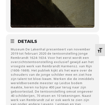
DETAILS
Museum De Lakenhal presenteert van november
Kies 
2019 tot februari 2020 de tentoonstelling Jonge
Rembrandt 1624-1634. Voor het eerst wordt een
overzichtstentoonstelling exclusief gewijd aan het
vroegste werk van Rembrandt Harmensz. van Rijn
(1606-1669). Het publiek kijkt als het ware over de
schouders van de jonge schilder mee en ziet hoe
zijn talent tot bloei kwam. Werken die de inmiddels
wereldberoemde meester op Leidse bodem
maakte, keren na bijna 400 jaar terug naar zijn
geboortestad. De tentoonstelling omvat ongeveer
40 schilderijen, 70 etsen en 10 tekeningen. Naast
werk van Rembrandt zal er ook werk te zien zijn
van onder andere Lievens, Lastman en Van