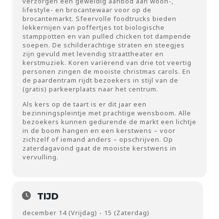
verzorgen een geweldig aanbod aan woon-,
lifestyle- en brocantewaar voor op de
brocantemarkt. Sfeervolle foodtrucks bieden
lekkernijen van poffertjes tot biologische
stamppotten en van pulled chicken tot dampende
soepen. De schilderachtige straten en steegjes
zijn gevuld met levendig straattheater en
kerstmuziek. Koren variërend van drie tot veertig
personen zingen de mooiste christmas carols. En
de paardentram rijdt bezoekers in stijl van de
(gratis) parkeerplaats naar het centrum.
Als kers op de taart is er dit jaar een
bezinningspleintje met prachtige wensboom. Alle
bezoekers kunnen gedurende de markt een lichtje
in de boom hangen en een kerstwens – voor
zichzelf of iemand anders – opschrijven. Op
zaterdagavond gaat de mooiste kerstwens in
vervulling.
TIJD
december 14 (Vrijdag) - 15 (Zaterdag)