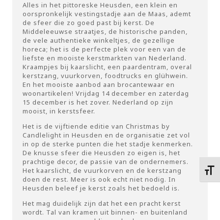
Alles in het pittoreske Heusden, een klein en
oorspronkelijk vestingstadje aan de Maas, ademt
de sfeer die zo goed past bij kerst. De
Middeleeuwse straatjes, de historische panden,
de vele authentieke winkeltjes, de gezellige
horeca; het is de perfecte plek voor een van de
liefste en mooiste kerstmarkten van Nederland.
Kraampjes bij kaarslicht, een paardentram, overal
kerstzang, vuurkorven, foodtrucks en glühwein.
En het mooiste aanbod aan brocantewaar en
woonartikelen! Vrijdag 14 december en zaterdag
15 december is het zover. Nederland op zijn
mooist, in kerstsfeer.
Het is de vijftiende editie van Christmas by
Candlelight in Heusden en de organisatie zet vol
in op de sterke punten die het stadje kenmerken.
De knusse sfeer die Heusden zo eigen is, het
prachtige decor, de passie van de ondernemers.
Het kaarslicht, de vuurkorven en de kerstzang
Kies 
doen de rest. Meer is ook echt niet nodig. In
Heusden beleef je kerst zoals het bedoeld is.
Het mag duidelijk zijn dat het een pracht kerst
wordt. Tal van kramen uit binnen- en buitenland